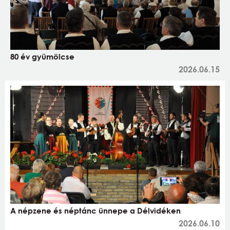
80 év gyümölcse
2026.06.15
A népzene és néptánc ünnepe a Délvidéken
2026.06.10