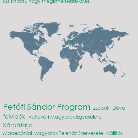
Kattintson, hogy megismerhesse őket!
Petőfi Sándor Program
zsobok
Déva
felvidék
Vukovári Magyarok Egyesülete
Kárpátalja
Macedóniai Magyarok Teleház Szervezete
kiállítás