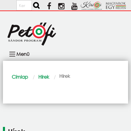
Ugrás a tartalomra
Keresés
Fő
Menü
navigáció
Morzsa
Current:
Hírek
Címlap
Hírek