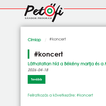
Ugrás a tartalomra
Fő
navigáció
Morzsa
Current:
#koncert
Címlap
#koncert
Láthatatlan híd a Békény martja és a M
2026-04-18
Tovább
Feliratkozás a következőre: #koncert