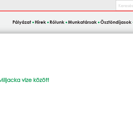
Keresés
Pályázat
Hírek
Rólunk
Munkatársak
Ösztöndíjasok
iljacka vize között