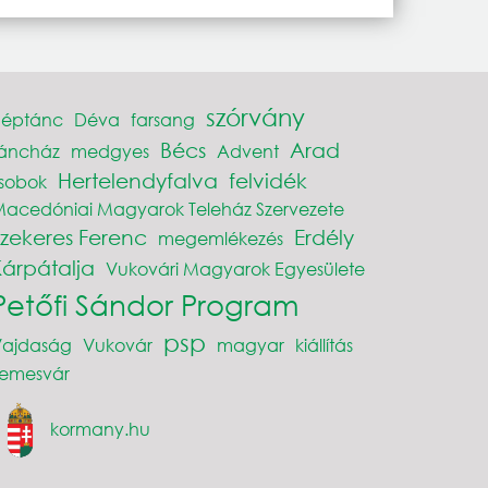
szórvány
néptánc
Déva
farsang
Bécs
Arad
táncház
medgyes
Advent
Hertelendyfalva
felvidék
sobok
acedóniai Magyarok Teleház Szervezete
Szekeres Ferenc
Erdély
megemlékezés
Kárpátalja
Vukovári Magyarok Egyesülete
Petőfi Sándor Program
psp
Vajdaság
Vukovár
magyar
kiállítás
Temesvár
kormany.hu