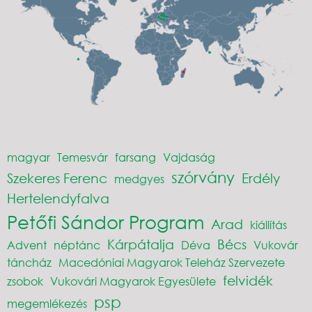
magyar
Temesvár
farsang
Vajdaság
szórvány
Szekeres Ferenc
Erdély
medgyes
Hertelendyfalva
Petőfi Sándor Program
Arad
kiállítás
Kárpátalja
Bécs
Advent
néptánc
Déva
Vukovár
táncház
Macedóniai Magyarok Teleház Szervezete
felvidék
zsobok
Vukovári Magyarok Egyesülete
psp
megemlékezés