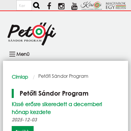
Ugrás a tartalomra
Keresés
Fő
Menü
navigáció
Morzsa
Current:
Petőfi Sándor Program
Címlap
Petőfi Sándor Program
Kissé erősre sikeredett a decemberi
hónap kezdete
2025-12-03