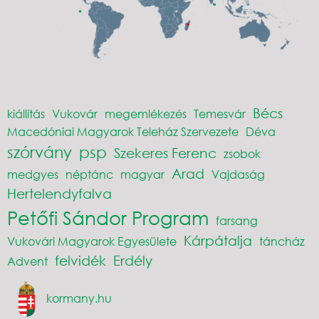
Bécs
kiállítás
Vukovár
megemlékezés
Temesvár
Macedóniai Magyarok Teleház Szervezete
Déva
szórvány
psp
Szekeres Ferenc
zsobok
Arad
medgyes
néptánc
magyar
Vajdaság
Hertelendyfalva
Petőfi Sándor Program
farsang
Kárpátalja
Vukovári Magyarok Egyesülete
táncház
felvidék
Erdély
Advent
kormany.hu