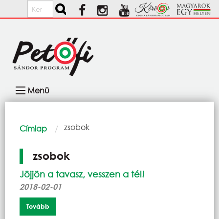
Ugrás a tartalomra
Keresés
Fő
Menü
navigáció
Morzsa
Current:
zsobok
Címlap
zsobok
Jöjjön a tavasz, vesszen a tél!
2018-02-01
Tovább