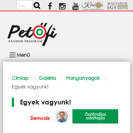
Ugrás a tartalomra
Keresés
Fő
Menü
navigáció
Morzsa
Címlap
Galéria
Hanganyagok
Current:
Egyek vagyunk!
Egyek vagyunk!
Ösztöndíjas
Demcsik
adatlapja