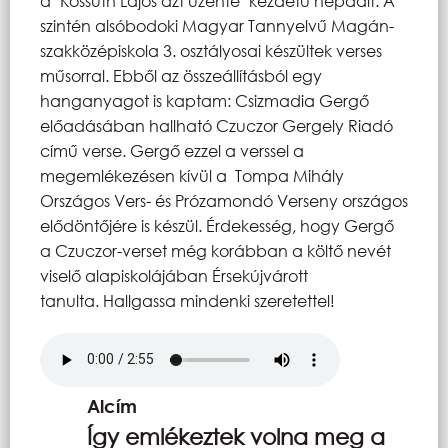
a "Kossuth Lajos azt üzente" kezdetű népdalt. A
szintén alsóbodoki Magyar Tannyelvű Magán-
szakközépiskola 3. osztályosai készültek verses
műsorral. Ebből az összeállításból egy
hanganyagot is kaptam: Csizmadia Gergő
előadásában hallható Czuczor Gergely Riadó
című verse. Gergő ezzel a verssel a
megemlékezésen kívül a Tompa Mihály
Országos Vers- és Prózamondó Verseny országos
elődöntőjére is készül. Érdekesség, hogy Gergő
a Czuczor-verset még korábban a költő nevét
viselő alapiskolájában Érsekújvárott
tanulta. Hallgassa mindenki szeretettel!
Hangfájl
Alcím
Így emlékeztek volna meg a