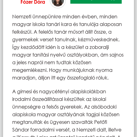
Fózer Dóra
Nemzeti ünnepünkre minden évben, minden
magyar iskola tanári kara és tanulója alaposan
felkészül. A felelős tanár műsort állít össze, a
gyermekek verset tanulnak, kézműveskednek.
Így kezdődött idén is a készület a zoboralji
magyar tanítási nyelvű osztályokban, ám sajnos
a jeles napról nem tudtak közösen
megemlékezni. Hogy munkájuknak nyoma
maradjon, álljon itt egy összefoglaló róluk.
A gímesi és nagycétényi alapiskolákban
irodalmi összeállítással készültek az iskolai
ünnepségre a felsős gyerekek. Az alsóbodoki
alapiskola magyar osztályának tagjai közösen
megtanulták és ügyesen szavalták Petőfi
Sándor forradalmi versét, a Nemzeti dalt, illetve