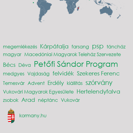
psp
Kárpátalja
megemlékezés
farsang
táncház
magyar
Macedóniai Magyarok Teleház Szervezete
Petőfi Sándor Program
Bécs
Déva
felvidék
Szekeres Ferenc
medgyes
Vajdaság
szórvány
Erdély
Temesvár
Advent
kiállítás
Hertelendyfalva
Vukovári Magyarok Egyesülete
Arad
zsobok
néptánc
Vukovár
kormany.hu