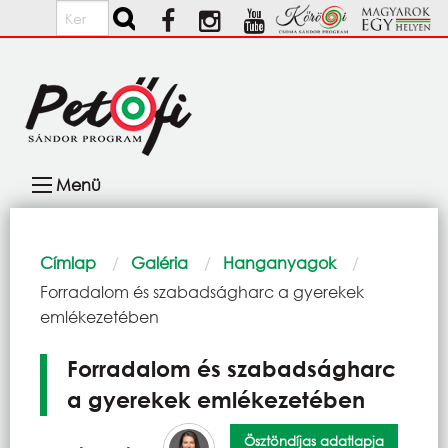
Ugrás a tartalomra
Keresés
Fő
Menü
navigáció
Morzsa
Címlap
Galéria
Hanganyagok
Current:
Forradalom és szabadságharc a gyerekek
emlékezetében
Forradalom és szabadságharc
a gyerekek emlékezetében
Ösztöndíjas adatlapja