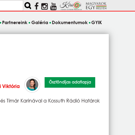
Partnereink
Galéria
Dokumentumok
GYIK
Ösztöndíjas adatlapja
 Viktória
l és Tímár Karinával a Kossuth Rádió Határok