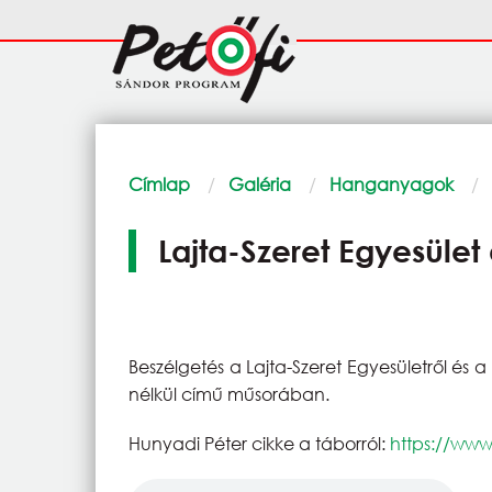
Ugrás a tartalomra
Fő
navigáció
Morzsa
Címlap
Galéria
Hanganyagok
Lajta-Szeret Egyesület
Beszélgetés a Lajta-Szeret Egyesületről és 
nélkül című műsorában.
Hunyadi Péter cikke a táborról:
https://www