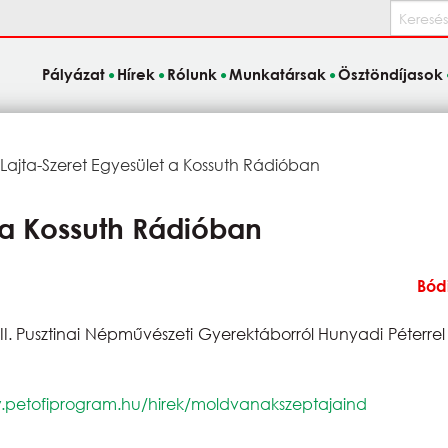
Keresés
Pályázat
Hírek
Rólunk
Munkatársak
Ösztöndíjasok
Current:
Lajta-Szeret Egyesület a Kossuth Rádióban
 a Kossuth Rádióban
Bódi
a II. Pusztinai Népművészeti Gyerektáborról Hunyadi Péterre
.petofiprogram.hu/hirek/moldvanakszeptajaind