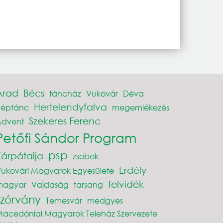
Arad
Bécs
táncház
Vukovár
Déva
Hertelendyfalva
néptánc
megemlékezés
Szekeres Ferenc
Advent
Petőfi Sándor Program
psp
Kárpátalja
zsobok
Erdély
ukovári Magyarok Egyesülete
felvidék
magyar
Vajdaság
farsang
szórvány
Temesvár
medgyes
acedóniai Magyarok Teleház Szervezete