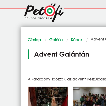
Ugrás a tartalomra
Fő
navigáció
Morzsa
Current:
Advent 
Címlap
Galéria
Képek
Advent Galántán
A karácsonyi időszak, az adventi készülőd