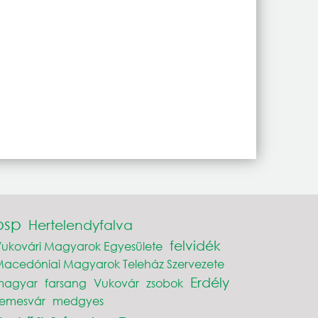
psp
Hertelendyfalva
felvidék
ukovári Magyarok Egyesülete
acedóniai Magyarok Teleház Szervezete
Erdély
magyar
farsang
Vukovár
zsobok
Temesvár
medgyes