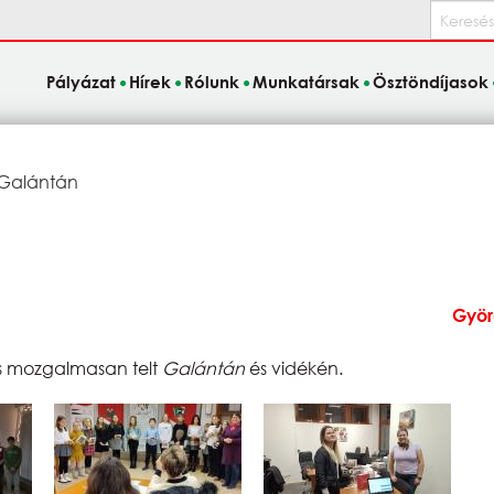
Keresés
Pályázat
Hírek
Rólunk
Munkatársak
Ösztöndíjasok
Galántán
Gyö
és mozgalmasan telt
Galántán
és vidékén.