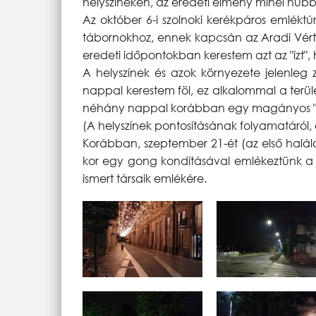
helyszíneken, az eredeti élmény minél hűbb
Az október 6-i szolnoki kerékpáros emléktú
tábornokhoz, ennek kapcsán az Aradi Vért
eredeti időpontokban kerestem azt az "ízt"
A helyszínek és azok környezete jelenleg z
nappal kerestem föl, ez alkalommal a terüle
néhány nappal korábban egy magányos "föl
(A helyszínek pontosításának folyamatáról,
Korábban, szeptember 21-ét (az első halá
kor egy gong kondításával emlékeztünk a 
ismert társaik emlékére.