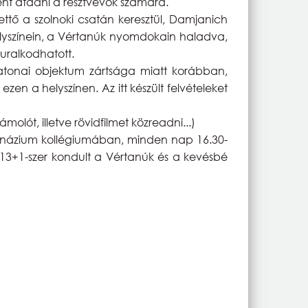
ént átadni a résztvevők számára.
ettő a szolnoki csatán keresztül, Damjanich
lyszínein, a Vértanúk nyomdokain haladva,
uralkodhatott.
a katonai objektum zártsága miatt korábban,
en a helyszínen. Az itt készült felvételeket
ót, illetve rövidfilmet közreadni...)
imnázium kollégiumában, minden nap 16.30-
13+1-szer kondult a Vértanúk és a kevésbé