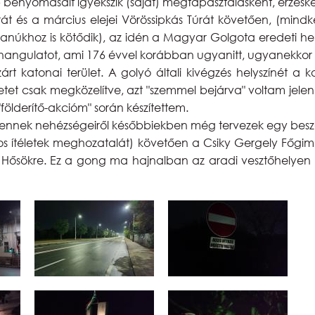
 benyomásait igyekszik (saját) megtapasztalásként, érzésk
rát és a március elejei Vörössipkás Túrát követően, (mindk
anúkhoz is kötődik), az idén a Magyar Golgota eredeti he
, hangulatot, ami 176 évvel korábban ugyanitt, ugyanekkor 
árt katonai terület. A golyó általi kivégzés helyszínét 
tet csak megközelítve, azt "szemmel bejárva" voltam jelen ez
derítő-akcióm" során készítettem.
 ennek nehézségeiről későbbiekben még tervezek egy beszámol
los ítéletek meghozatalát) követően a Csiky Gergely Főg
Hősökre. Ez a gong ma hajnalban az aradi vesztőhelyen 