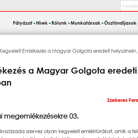
Keresés
Pályázat
Hírek
Rólunk
Munkatársak
Ösztöndíjasok
egyeleti Emlékezés a Magyar Golgota eredeti helyszínein
kezés a Magyar Golgota eredeti 
ban
Szekeres Fer
ai megemlékezésekre 03.
százada szervez olyan kegyeleti emléktúrákat, amik a fel