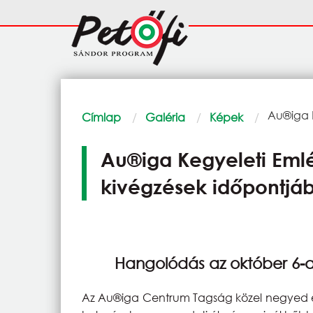
Ugrás a tartalomra
Fő
navigáció
Morzsa
Current:
Au®iga K
Címlap
Galéria
Képek
Au®iga Kegyeleti Emlé
kivégzések időpontjá
Hangolódás az október 6-
Az Au®iga Centrum Tagság közel negyed év