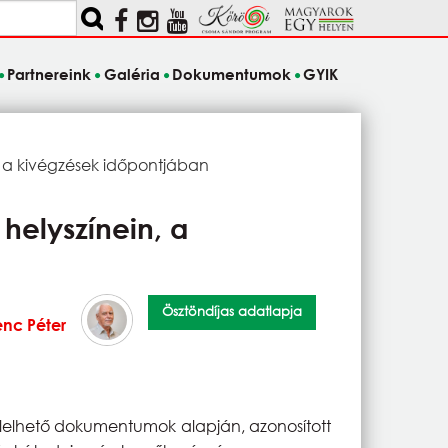
Partnereink
Galéria
Dokumentumok
GYIK
, a kivégzések időpontjában
helyszínein, a
Ösztöndíjas adatlapja
enc Péter
lelhető dokumentumok alapján, azonosított