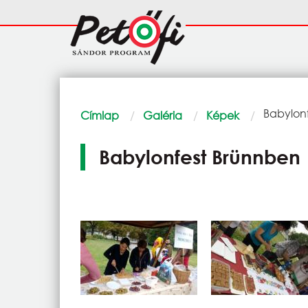
Ugrás a tartalomra
Fő
navigáció
Morzsa
Current:
Babylon
Címlap
Galéria
Képek
Babylonfest Brünnben