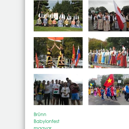
Brünn
Babylonfest
magyar