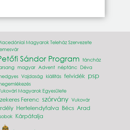
acedóniai Magyarok Teleház Szervezete
Temesvár
Petőfi Sándor Program
táncház
arsang
magyar
Advent
néptánc
Déva
psp
felvidék
medgyes
Vajdaság
kiállítás
megemlékezés
ukovári Magyarok Egyesülete
szórvány
Szekeres Ferenc
Vukovár
Erdély
Hertelendyfalva
Bécs
Arad
Kárpátalja
sobok