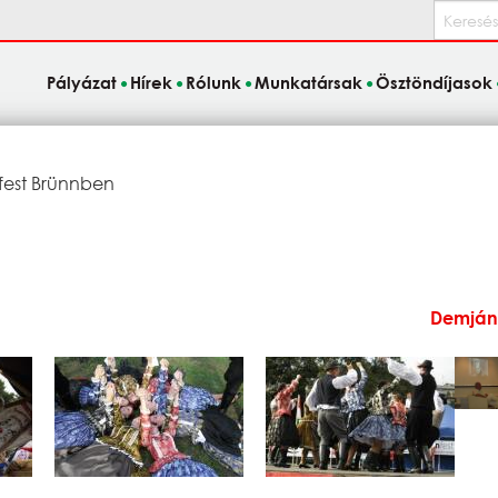
Keresés
Pályázat
Hírek
Rólunk
Munkatársak
Ösztöndíjasok
fest Brünnben
Demján 