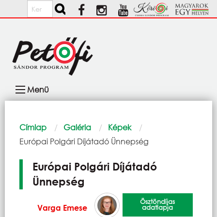
Ugrás a tartalomra
Keresés
Fő
Menü
navigáció
Morzsa
Címlap
Galéria
Képek
Current:
Európai Polgári Díjátadó Ünnepség
Európai Polgári Díjátadó
Ünnepség
Ösztöndíjas
Varga Emese
adatlapja