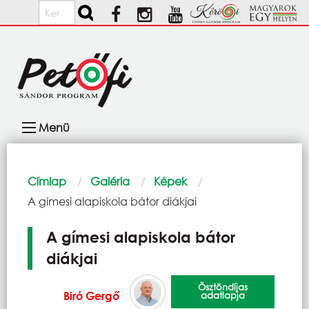
Ugrás a tartalomra
Keresés
Fő
Menü
navigáció
Morzsa
Címlap
Galéria
Képek
Current:
A gímesi alapiskola bátor diákjai
A gímesi alapiskola bátor
diákjai
Ösztöndíjas
Biró Gergő
adatlapja