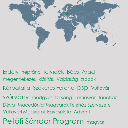
Erdély
felvidék
Bécs
Arad
néptánc
megemlékezés
kiállítás
Vajdaság
zsobok
psp
Kárpátalja
Szekeres Ferenc
Vukovár
szórvány
medgyes
farsang
Temesvár
táncház
Déva
Macedóniai Magyarok Teleház Szervezete
Vukovári Magyarok Egyesülete
Advent
Petőfi Sándor Program
magyar