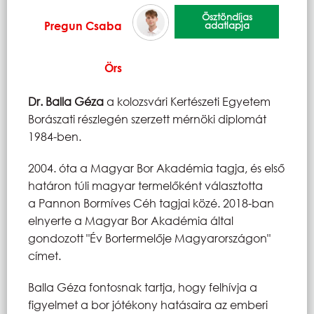
Ösztöndíjas
Pregun Csaba
adatlapja
Örs
Dr. Balla Géza
a kolozsvári Kertészeti Egyetem
Borászati részlegén szerzett mérnöki diplomát
1984-ben.
2004. óta a Magyar Bor Akadémia tagja, és első
határon túli magyar termelőként választotta
a Pannon Bormíves Céh tagjai közé. 2018-ban
elnyerte a Magyar Bor Akadémia által
gondozott "Év Bortermelője Magyarországon"
címet.
Balla Géza fontosnak tartja, hogy felhívja a
figyelmet a bor jótékony hatásaira az emberi