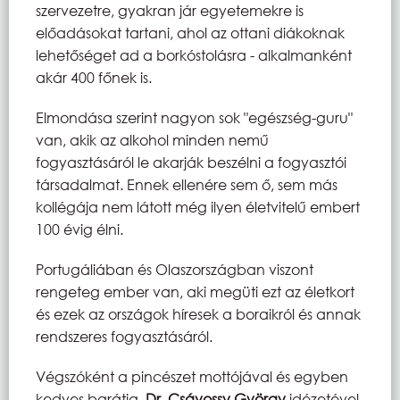
szervezetre, gyakran jár egyetemekre is
előadásokat tartani, ahol az ottani diákoknak
lehetőséget ad a borkóstolásra - alkalmanként
akár 400 főnek is.
Elmondása szerint nagyon sok "egészség-guru"
van, akik az alkohol minden nemű
fogyasztásáról le akarják beszélni a fogyasztói
társadalmat. Ennek ellenére sem ő, sem más
kollégája nem látott még ilyen életvitelű embert
100 évig élni.
Portugáliában és Olaszországban viszont
rengeteg ember van, aki megüti ezt az életkort
és ezek az országok híresek a boraikról és annak
rendszeres fogyasztásáról.
Végszóként a pincészet mottójával és egyben
kedves barátja,
Dr. Csávossy György
idézetével