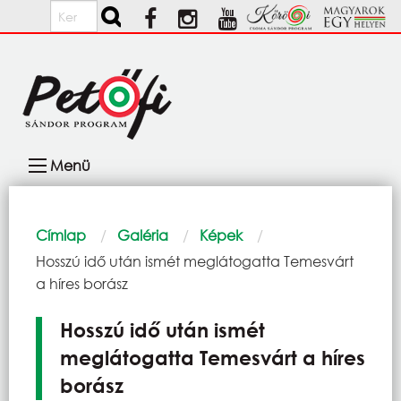
Ugrás a tartalomra
Keresés
Fő
Menü
navigáció
Morzsa
Címlap
Galéria
Képek
Current:
Hosszú idő után ismét meglátogatta Temesvárt
a híres borász
Hosszú idő után ismét
meglátogatta Temesvárt a híres
borász