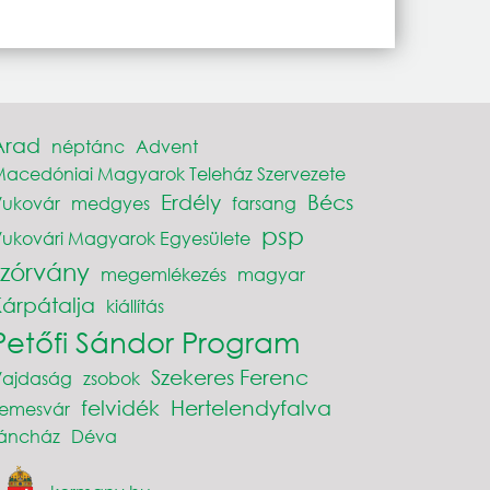
Arad
néptánc
Advent
acedóniai Magyarok Teleház Szervezete
Erdély
Bécs
Vukovár
medgyes
farsang
psp
ukovári Magyarok Egyesülete
szórvány
megemlékezés
magyar
Kárpátalja
kiállítás
Petőfi Sándor Program
Szekeres Ferenc
Vajdaság
zsobok
felvidék
Hertelendyfalva
Temesvár
táncház
Déva