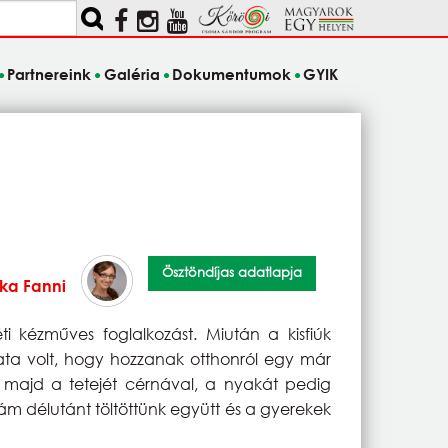
Partnereink
Galéria
Dokumentumok
GYIK
Ösztöndíjas adatlapja
ka Fanni
ti kézműves foglalkozást. Miután a kisfiúk
data volt, hogy hozzanak otthonról egy már
, majd a tetejét cérnával, a nyakát pedig
dám délutánt töltöttünk együtt és a gyerekek