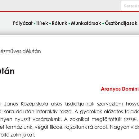
Keresés
Pályázat
Hírek
Rólunk
Munkatársak
Ösztöndíjasok
 kézműves délután
után
Aranyos Domini
 János Középiskola alsós kisdiákjainak szerveztem húsvé
a kora délután interaktív része. A gyerekek előzetes fela
yen nyuszit varázsolunk. A zoknikat megtöltöttük rizzsel
ket formáztunk, végül filccel rajzoltunk rá arcot. Nagyon vi
öltő zoknijukat.