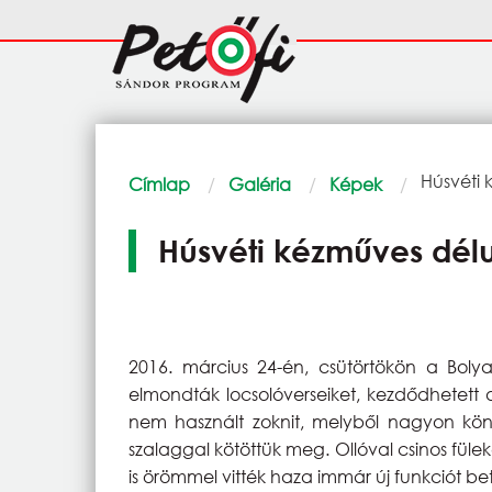
Ugrás a tartalomra
Fő
navigáció
Morzsa
Current:
Húsvéti
Címlap
Galéria
Képek
Húsvéti kézműves dél
2016. március 24-én, csütörtökön a Bolyai
elmondták locsolóverseiket, kezdődhetett 
nem használt zoknit, melyből nagyon könn
szalaggal kötöttük meg. Ollóval csinos füle
is örömmel vitték haza immár új funkciót bet