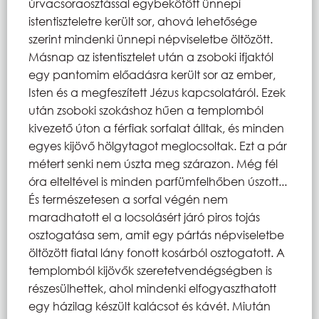
úrvacsoraosztással egybekötött ünnepi
istentiszteletre került sor, ahová lehetősége
szerint mindenki ünnepi népviseletbe öltözött.
Másnap az istentisztelet után a zsoboki ifjaktól
egy pantomim előadásra került sor az ember,
Isten és a megfeszített Jézus kapcsolatáról. Ezek
után zsoboki szokáshoz hűen a templomból
kivezető úton a férfiak sorfalat álltak, és minden
egyes kijövő hölgytagot meglocsoltak. Ezt a pár
métert senki nem úszta meg szárazon. Még fél
óra elteltével is minden parfümfelhőben úszott...
És természetesen a sorfal végén nem
maradhatott el a locsolásért járó piros tojás
osztogatása sem, amit egy pártás népviseletbe
öltözött fiatal lány fonott kosárból osztogatott. A
templomból kijövők szeretetvendégségben is
részesülhettek, ahol mindenki elfogyaszthatott
egy házilag készült kalácsot és kávét. Miután