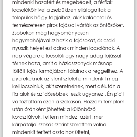
mindenki hazatért és megebédelt, a férfiak
locsolókölnivel a zsebükben ellátogattak a
település hölgy tagjaihoz, akik kaláccsal és
természetesen piros tojással várták az öntözőket.
Zsobokon még hagyományosan
hagymahéjával színezik a tojásokat, és csoki
nyuszik helyet ezt adnak minden locsolónak. A
nap végére a locsolók egy nagy adag tojással
térnek haza, amit a háziasszonyok másnap
töltött tojás formájában tálalnak a reggelihez. A
gyerekeknek az istentiszteletig mindenkit meg
kell locsolniuk, akit szeretnének, mert délután a
fiatalok és az idősebbek teszik ugyanezt. Én picit
változtattam ezen a szokáson. Hozzám templom
után óránként jöhettek a különböző
korosztályok. Tettem mindezt azért, mert
kárpátaljai szokás szerint szerettem volna
mindenkit terített asztalhoz ültetni,