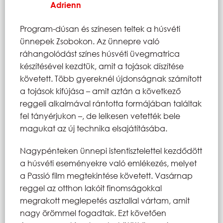
Adrienn
Program-dúsan és színesen teltek a húsvéti
ünnepek Zsobokon. Az ünnepre való
ráhangolódást színes húsvéti üvegmatrica
készítésével kezdtük, amit a tojások díszítése
követett. Több gyereknél újdonságnak számított
a tojások kifújása – amit aztán a következő
reggeli alkalmával rántotta formájában találtak
fel tányérjukon –, de lelkesen vetették bele
magukat az új technika elsajátításába.
Nagypénteken ünnepi istentisztelettel kezdődött
a húsvéti eseményekre való emlékezés, melyet
a Passió film megtekintése követett. Vasárnap
reggel az otthon lakóit finomságokkal
megrakott meglepetés asztallal vártam, amit
nagy örömmel fogadtak. Ezt követően