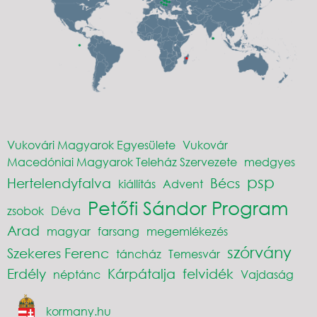
Vukovári Magyarok Egyesülete
Vukovár
Macedóniai Magyarok Teleház Szervezete
medgyes
psp
Hertelendyfalva
Bécs
kiállítás
Advent
Petőfi Sándor Program
zsobok
Déva
Arad
magyar
farsang
megemlékezés
szórvány
Szekeres Ferenc
táncház
Temesvár
Erdély
Kárpátalja
felvidék
néptánc
Vajdaság
kormany.hu