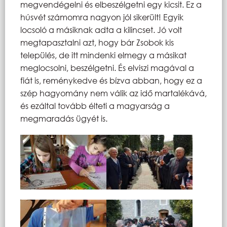
megvendégelni és elbeszélgetni egy kicsit. Ez a
húsvét számomra nagyon jól sikerült! Egyik
locsoló a másiknak adta a kilincset. Jó volt
megtapasztalni azt, hogy bár Zsobok kis
település, de itt mindenki elmegy a másikat
meglocsolni, beszélgetni. És elviszi magával a
fiát is, reménykedve és bízva abban, hogy ez a
szép hagyomány nem válik az idő martalékává,
és ezáltal tovább élteti a magyarság a
megmaradás ügyét is.