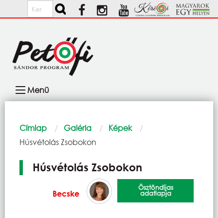
Ugrás a tartalomra
Keresés
Fő
Menü
navigáció
Morzsa
Címlap
Galéria
Képek
Current:
Húsvétolás Zsobokon
Húsvétolás Zsobokon
Ösztöndíjas
Becske
adatlapja