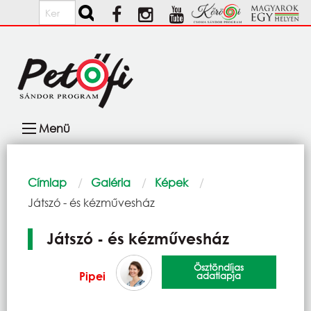
Ugrás a tartalomra
Keresés
Fő
Menü
navigáció
Morzsa
Címlap
Galéria
Képek
Current:
Játszó - és kézművesház
Játszó - és kézművesház
Ösztöndíjas
Pipei
adatlapja