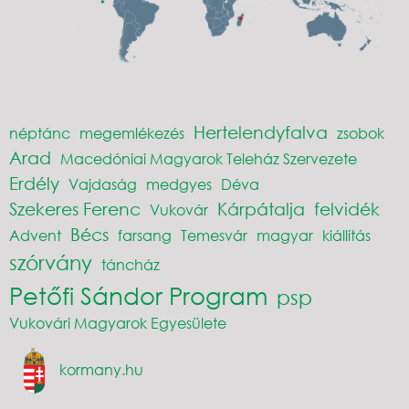
Hertelendyfalva
néptánc
megemlékezés
zsobok
Arad
Macedóniai Magyarok Teleház Szervezete
Erdély
Vajdaság
medgyes
Déva
Szekeres Ferenc
Kárpátalja
felvidék
Vukovár
Bécs
Advent
farsang
Temesvár
magyar
kiállítás
szórvány
táncház
Petőfi Sándor Program
psp
Vukovári Magyarok Egyesülete
kormany.hu