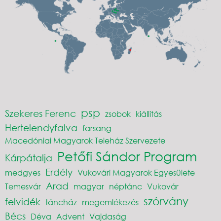
psp
Szekeres Ferenc
zsobok
kiállítás
Hertelendyfalva
farsang
Macedóniai Magyarok Teleház Szervezete
Petőfi Sándor Program
Kárpátalja
Erdély
medgyes
Vukovári Magyarok Egyesülete
Arad
Temesvár
magyar
néptánc
Vukovár
szórvány
felvidék
táncház
megemlékezés
Bécs
Déva
Advent
Vajdaság