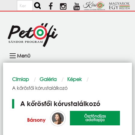
Ugrás a tartalomra
Keresés
Fő
Menü
navigáció
Morzsa
Címlap
Galéria
Képek
Current:
A kőrösfői kórustalálkozó
A kőrösfői kórustalálkozó
Ösztöndíjas
Bársony
adatlapja