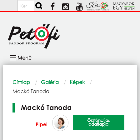
Ugrás a tartalomra
Keresés
Fő
Menü
navigáció
Morzsa
Címlap
Galéria
Képek
Current:
Mackó Tanoda
Mackó Tanoda
Ösztöndíjas
Pipei
adatlapja