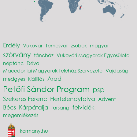
Erdély
Vukovár
Temesvár
zsobok
magyar
szórvány
táncház
Vukovári Magyarok Egyesülete
néptánc
Déva
Macedóniai Magyarok Teleház Szervezete
Vajdaság
Arad
medgyes
kiállítás
Petőfi Sándor Program
psp
Szekeres Ferenc
Hertelendyfalva
Advent
Bécs
Kárpátalja
felvidék
farsang
megemlékezés
kormany.hu