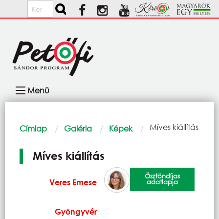
Ugrás a tartalomra
Keresés
Fő
Menü
navigáció
Morzsa
Current:
Míves kiállítás
Címlap
Galéria
Képek
Míves kiállítás
Ösztöndíjas
Veres Emese
adatlapja
Gyöngyvér