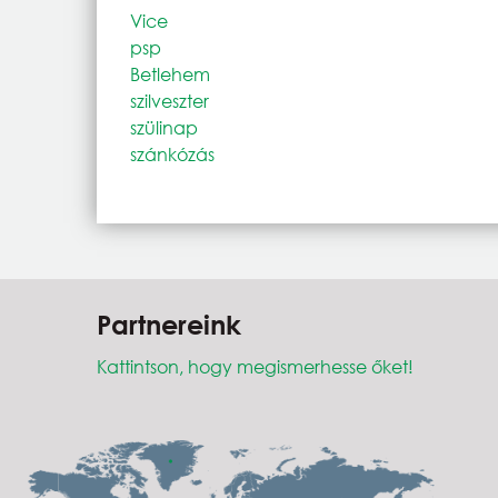
Vice
psp
Betlehem
szilveszter
szülinap
szánkózás
Partnereink
Kattintson, hogy megismerhesse őket!