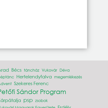
Arad
Bécs
táncház
Vukovár
Déva
Hertelendyfalva
néptánc
megemlékezés
Szekeres Ferenc
Advent
Petőfi Sándor Program
psp
Kárpátalja
zsobok
Erdély
ukovári Magyarok Egyesülete