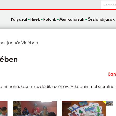
Keresés
Pályázat
Hírek
Rólunk
Munkatársak
Ösztöndíjasok
as január Vicében
cében
Ban
ni nehézkesen kezdődik az új év. A képeimmel szeretném