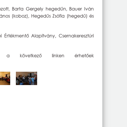
ozott, Barta Gergely hegedűn, Bauer Iván
ó János (koboz), Hegedűs Zsófia (hegedű) és
 Értékmentő Alapítvány, Csernakeresztúri
l a következő linken érhetőek