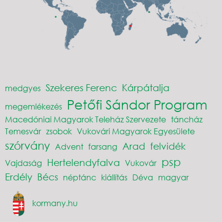
Szekeres Ferenc
Kárpátalja
medgyes
Petőfi Sándor Program
megemlékezés
Macedóniai Magyarok Teleház Szervezete
táncház
Temesvár
zsobok
Vukovári Magyarok Egyesülete
szórvány
Arad
felvidék
Advent
farsang
psp
Hertelendyfalva
Vajdaság
Vukovár
Erdély
Bécs
néptánc
kiállítás
Déva
magyar
kormany.hu