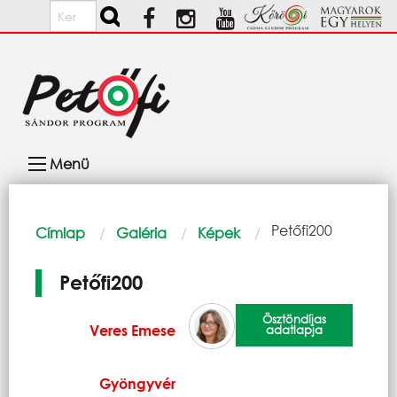
Ugrás a tartalomra
Keresés
Fő
Menü
navigáció
Morzsa
Current:
Petőfi200
Címlap
Galéria
Képek
Petőfi200
Ösztöndíjas
Veres Emese
adatlapja
Gyöngyvér