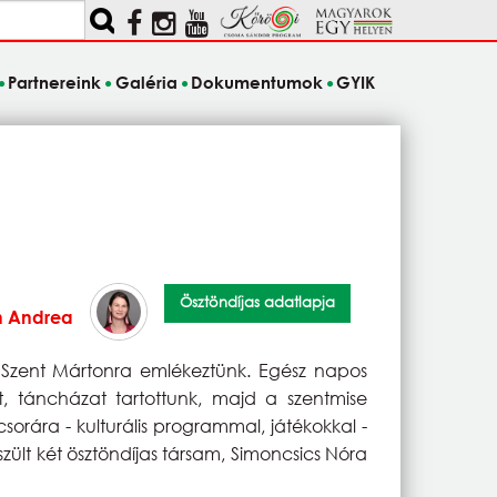
Partnereink
Galéria
Dokumentumok
GYIK
Ösztöndíjas adatlapja
n Andrea
 Szent Mártonra emlékeztünk. Egész napos
, táncházat tartottunk, majd a szentmise
sorára - kulturális programmal, játékokkal -
észült két ösztöndíjas társam, Simoncsics Nóra