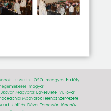
psp
felvidék
Erdély
sobok
medgyes
megemlékezés
magyar
ukovári Magyarok Egyesülete
Vukovár
acedóniai Magyarok Teleház Szervezete
Arad
kiállítás
Déva
Temesvár
táncház