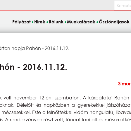
Keresés
Pályázat
Hírek
Rólunk
Munkatársak
Ösztöndíjasok
rton napja Rahón - 2016.11.12.
hón - 2016.11.12.
Simo
 volt november 12-én, szombaton. A kárpátaljai Rahón
oknak. Délelőtt és napközben a gyerekekkel játszóházat
ű mécsesekkel. Este a felnőttekkel vidám hangulatú, libavac
is. A rendezvényen részt vett, táncot tanított és műsorral k