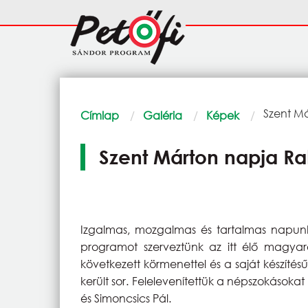
Ugrás a tartalomra
Fő
navigáció
Morzsa
Current:
Szent Má
Címlap
Galéria
Képek
Szent Márton napja Ra
Izgalmas, mozgalmas és tartalmas napunk
programot szerveztünk az itt élő magyar
következett körmenettel és a saját készítés
került sor. Felelevenítettük a népszokásokat 
és Simoncsics Pál.