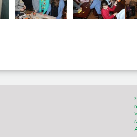
z
V
M