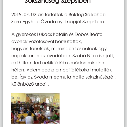
Sokszínűség Szepsiben
2019. 04. 02-án tartották a Boldog Salkaházi
Sára Egyházi Óvoda nyílt napját Szepsiben.
A gyerekek Lukács Katalin és Dobos Beáta
óvónők vezetésével bemutatták,
hogyan tanulnak, mi mindent csinálnak egy
napjuk során az óvodában. Szabó Nóra is eljött,
aki hittant tart nekik játékos módon minden
héten. Velem pedig a népi játékokat mutatták
be. Így az óvoda megmutathatta sokszínűségét,
különböző arcait.