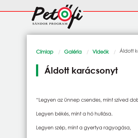
Ugrás a tartalomra
Fő
navigáció
Morzsa
Current
Áldott 
Címlap
Galéria
Videók
Áldott karácsonyt
“Legyen az ünnep csendes, mint szíved d
Legyen békés, mint a hó hullása.
Legyen szép, mint a gyertya ragyogása,