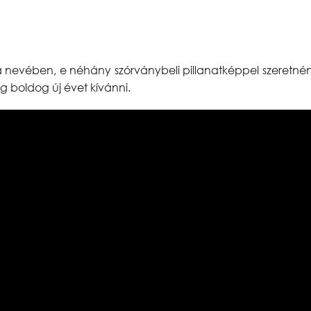
a nevében, e néhány szórványbeli pillanatképpel szeretn
 boldog új évet kívánni.