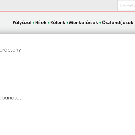
Keresés
Pályázat
Hírek
Rólunk
Munkatársak
Ösztöndíjasok
:
karácsonyt
obbanása,