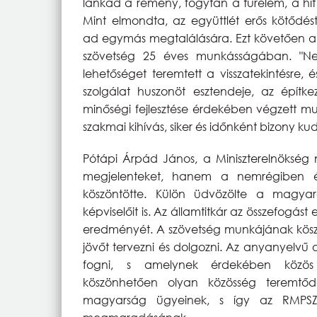
lankad a remény, fogytán a türelem, a h
Mint elmondta, az együttlét erős kötődés
ad egymás megtalálására. Ezt követően a
szövetség 25 éves munkásságában. "Ne po
lehetőséget teremtett a visszatekintésre, 
szolgálat huszonöt esztendeje, az épít
minőségi fejlesztése érdekében végzett mu
szakmai kihívás, siker és időnként bizony k
Pótápi Árpád János, a Miniszterelnökség n
megjelenteket, hanem a nemrégiben é
köszöntötte. Külön üdvözölte a magyar
képviselőit is. Az államtitkár az összefogás
eredményét. A szövetség munkájának kösz
jövőt tervezni és dolgozni. Az anyanyelvű 
fogni, s amelynek érdekében közös
köszönhetően olyan közösség teremtődö
magyarság ügyeinek, s így az RMPSZ 