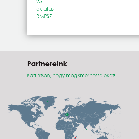
25
oktatás
RMPSZ
Partnereink
Kattintson, hogy megismerhesse őket!