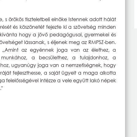
, s örökös tiszteletbeli elnöke Istennek adott hálát
erését és köszönetét fejezte ki a szövetség minden
t kívánta hogy a jövő pedagógusai, gyermekei és
szövetséget lássanak, s éljenek meg az RMPSZ-ben.
: „Amint az egyénnek joga van az élethez, a
 munkához, a becsülethez, a tulajdonhoz, a
ához, ugyanúgy joga van a nemzetiségnek, hogy
ráját fejleszthesse, a saját ügyeit a maga alkotta
aga felelősségével intézze a vele együtt lakó népek
."