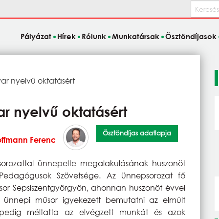
Keresés
Pályázat
Hírek
Rólunk
Munkatársak
Ösztöndíjasok
ar nyelvű oktatásért
r nyelvű oktatásért
Ösztöndíjas adatlapja
ffmann Ferenc
rozattal ünnepelte megalakulásának huszonöt
Pedagógusok Szövetsége. Az ünnepsorozat fő
sor Sepsiszentgyörgyön, ahonnan huszonöt évvel
z ünnepi műsor igyekezett bemutatni az elmúlt
pedig méltatta az elvégzett munkát és azok