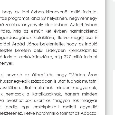
, hogy az idei évben kilencvenöt millió forinttal
si programot, ahol 29 helyszínen, negyvennégy
észesül az anyanyelv oktatásban. Az idei évben
sítása, míg az elmúlt két évben harminckilenc
azdaságának kialakítása, illetve megújítása is
. Potápi Árpád János bejelentette, hogy az induló
sztés keretein belül Erdélyben kilencszázmillió
ó forintot eszközfejlesztésre, míg 227 millió forintot
zmények.
t nevezte az államtitkár, hogy "Márton Áron
 huszonegyedik században is utat tudnak mutatni
tvesztőiben. Utat mutatnak minden magyarnak,
nak nemcsak a katolikusoknak, hanem minden
ező évekhez sok sikert és "nagyon sok magyar
n pedig egy emlékplakett mellett egymillió
jlesztéséhez, illetve hárommillió forintot az Apáczai