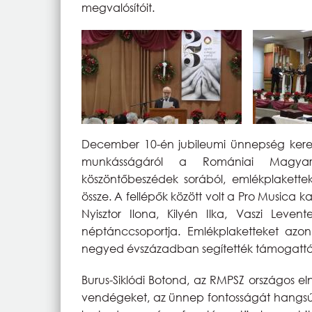
megvalósítóit.
December 10-én jubileumi ünnepség keret
munkásságáról a Romániai Magyar
köszöntőbeszédek sorából, emlékplakette
össze. A fellépők között volt a Pro Musica
Nyisztor Ilona, Kilyén Ilka, Vaszi Leve
néptánccsoportja. Emlékplaketteket azon
negyed évszázadban segítették támogatt
Burus-Siklódi Botond, az RMPSZ országos e
vendégeket, az ünnep fontosságát hangsúly