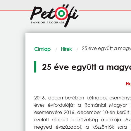
Ugrás a tartalomra
Fő
navigáció
Morzsa
Current:
25 éve együtt a magy
Címlap
Hírek
25 éve együtt a magya
Ho
2016. decemberében kétnapos eseményso
éves évfordulóját a Romániai Magyar 
eseményére 2016. december 10-én került 
ezelőtt elindult a szövetség munkája. A
negyed évszázadot, a köszöntők sora 