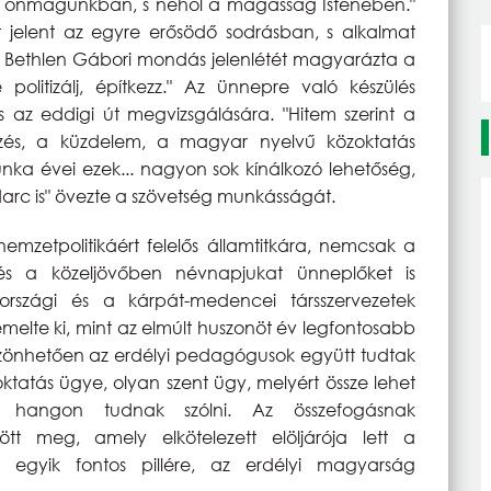
it önmagunkban, s néhol a magasság Istenében."
t jelent az egyre erősödő sodrásban, s alkalmat
 Bethlen Gábori mondás jelenlétét magyarázta a
litizálj, építkezz." Az ünnepre való készülés
és az eddigi út megvizsgálására. "Hitem szerint a
kezés, a küzdelem, a magyar nyelvű közoktatás
nka évei ezek... nagyon sok kínálkozó lehetőség,
udarc is" övezte a szövetség munkásságát.
emzetpolitikáért felelős államtitkára, nemcsak a
s a közeljövőben névnapjukat ünneplőket is
országi és a kárpát-medencei társszervezetek
t emelte ki, mint az elmúlt huszonöt év legfontosabb
önhetően az erdélyi pedagógusok együtt tudtak
oktatás ügye, olyan szent ügy, melyért össze lehet
 hangon tudnak szólni. Az összefogásnak
tt meg, amely elkötelezett elöljárója lett a
egyik fontos pillére, az erdélyi magyarság