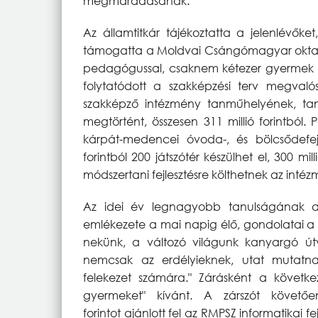
megmaradásának.
Az államtitkár tájékoztatta a jelenlévőket
támogatta a Moldvai Csángómagyar oktatá
pedagógussal, csaknem kétezer gyermek r
folytatódott a szakképzési terv megvaló
szakképző intézmény tanműhelyének, tang
megtörtént, összesen 311 millió forintból
kárpát-medencei óvoda-, és bölcsődefejle
forintból 200 játszótér készülhet el, 300 milli
módszertani fejlesztésre költhetnek az inté
Az idei év legnagyobb tanulságának az
emlékezete a mai napig élő, gondolatai a
nekünk, a változó világunk kanyargó ú
nemcsak az erdélyieknek, utat mutat
felekezet számára." Zárásként a követk
gyermeket" kívánt. A zárszót követőe
forintot ajánlott fel az RMPSZ informatikai fe