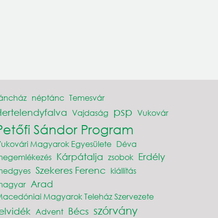
táncház
néptánc
Temesvár
psp
Hertelendyfalva
Vajdaság
Vukovár
Petőfi Sándor Program
ukovári Magyarok Egyesülete
Déva
Kárpátalja
Erdély
megemlékezés
zsobok
Szekeres Ferenc
medgyes
kiállítás
Arad
magyar
acedóniai Magyarok Teleház Szervezete
szórvány
elvidék
Bécs
Advent