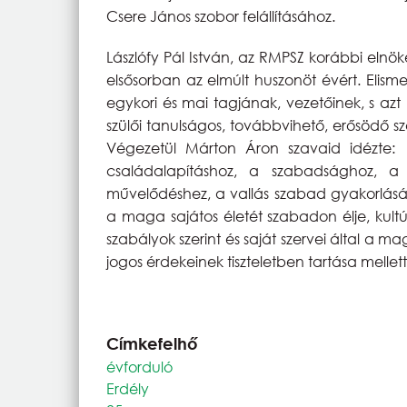
Csere János szobor felállításához.
Lászlófy Pál István, az RMPSZ korábbi elnöke
elsősorban az elmúlt huszonöt évért. Elism
egykori és mai tagjának, vezetőinek, s az
szülői tanulságos, továbbvihető, erősödő 
Végezetül Márton Áron szavaid idézte
családalapításhoz, a szabadsághoz, a
művelődéshez, a vallás szabad gyakorlás
a maga sajátos életét szabadon élje, kultú
szabályok szerint és saját szervei által a m
jogos érdekeinek tiszteletben tartása mellett
Címkefelhő
évforduló
Erdély