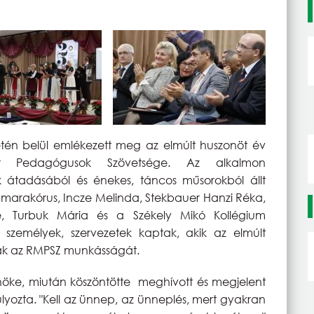
én belül emlékezett meg az elmúlt huszonöt év
 Pedagógusok Szövetsége. Az alkalmon
k átadásából és énekes, táncos műsorokból állt
 kamarakórus, Incze Melinda, Stekbauer Hanzi Réka,
nte, Turbuk Mária és a Székely Mikó Kollégium
 személyek, szervezetek kaptak, akik az elmúlt
ák az RMPSZ munkásságát.
lnöke, miután köszöntötte meghívott és megjelent
ozta. "Kell az ünnep, az ünneplés, mert gyakran