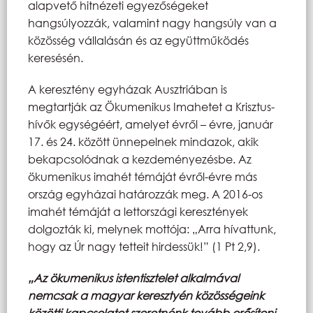
alapvető hitnézeti egyezőségeket
hangsúlyozzák, valamint nagy hangsúly van a
közösség vállalásán és az együttműködés
keresésén.
A keresztény egyházak Ausztriában is
megtartják az Ökumenikus Imahetet a Krisztus-
hívők egységéért, amelyet évről – évre, január
17. és 24. között ünnepelnek mindazok, akik
bekapcsolódnak a kezdeményezésbe. Az
ökumenikus imahét témáját évről-évre más
ország egyházai határozzák meg. A 2016-os
imahét témáját a lettországi keresztények
dolgozták ki, melynek mottója: „Arra hívattunk,
hogy az Úr nagy tetteit hirdessük!” (1 Pt 2,9).
„Az ökumenikus istentisztelet alkalmával
nemcsak a magyar keresztyén közösségeink
közötti kapcsolatot szeretnénk tovább erősíteni,