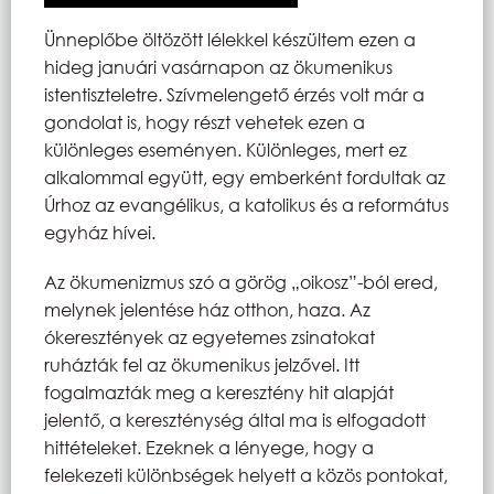
Ünneplőbe öltözött lélekkel készültem ezen a
hideg januári vasárnapon az ökumenikus
istentiszteletre. Szívmelengető érzés volt már a
gondolat is, hogy részt vehetek ezen a
különleges eseményen. Különleges, mert ez
alkalommal együtt, egy emberként fordultak az
Úrhoz az evangélikus, a katolikus és a református
egyház hívei.
Az ökumenizmus szó a görög „oikosz”-ból ered,
melynek jelentése ház otthon, haza. Az
ókeresztények az egyetemes zsinatokat
ruházták fel az ökumenikus jelzővel. Itt
fogalmazták meg a keresztény hit alapját
jelentő, a kereszténység által ma is elfogadott
hittételeket. Ezeknek a lényege, hogy a
felekezeti különbségek helyett a közös pontokat,