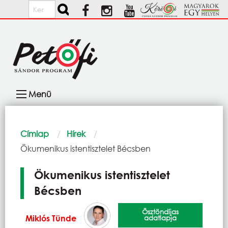
Ugrás a tartalomra
Keresés
Fő
Menü
navigáció
Morzsa
Címlap
Hírek
Current:
Ökumenikus istentisztelet Bécsben
Ökumenikus istentisztelet
Bécsben
Ösztöndíjas
Miklós Tünde
adatlapja