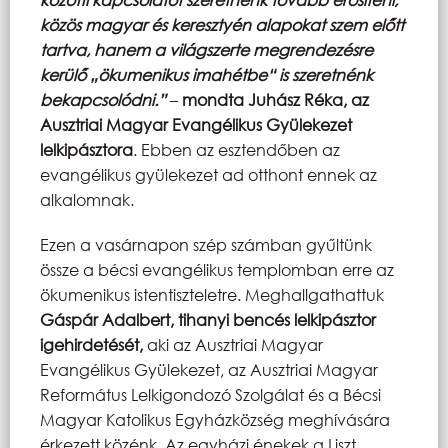
közös magyar és keresztyén alapokat szem előtt
tartva, hanem a világszerte megrendezésre
kerülő „ökumenikus imahétbe“ is szeretnénk
bekapcsolódni.”
–
mondta Juhász Réka, az
Ausztriai Magyar Evangélikus Gyülekezet
lelkipásztora
. Ebben az esztendőben az
evangélikus gyülekezet ad otthont ennek az
alkalomnak.
Ezen a vasárnapon szép számban gyűltünk
össze a bécsi evangélikus templomban erre az
ökumenikus istentiszteletre. Meghallgathattuk
Gáspár Adalbert, tihanyi bencés lelkipásztor
igehirdetését,
aki az Ausztriai Magyar
Evangélikus Gyülekezet, az Ausztriai Magyar
Református Lelkigondozó Szolgálat és a Bécsi
Magyar Katolikus Egyházközség meghívására
érkezett közénk. Az egyházi énekek a Liszt