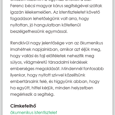
Ferenc bécsi magyar kórus segítségével szóltak
igazán lélekemelően. Az istentiszteletet követő
fogadáson lehetőségünk volt arra, hogy
nyitottan, jó hangulatban kötetlenül
beszélgethessünk egymással.
Rendkívül nagy jelentősége van az ökumenikus
imahétnek napjainkban, amikor azt éljük meg,
hogy vallási és faji előítéletek nehezítik meg
súlyos, világméretű társadalmi kérdések
emberséges megoldását. Mindennél fontosabb
ilyenkor, hogy nyitott szívvel közelítsünk
embertársaink felé, és higgyünk abban, hogy
ha együtt, hittel kérjük, minden helyzetben
megérkezik a segítség.
Címkefelhő
ökumenikus istentisztelet