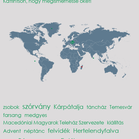
Kattintson, hogy megismerhesse őket!
szórvány
Kárpátalja
zsobok
táncház
Temesvár
farsang
medgyes
Macedóniai Magyarok Teleház Szervezete
kiállítás
felvidék
Hertelendyfalva
Advent
néptánc