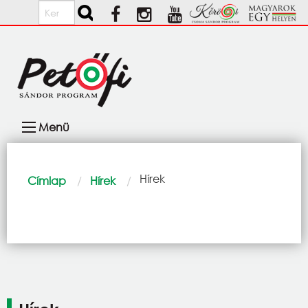
Ugrás a tartalomra
Keresés
Fő
Menü
navigáció
Morzsa
Current:
Hírek
Címlap
Hírek