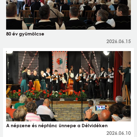
80 év gyümölcse
2026.06.15
A népzene és néptánc ünnepe a Délvidéken
2026.06.10