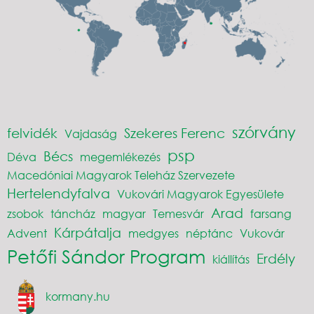
szórvány
felvidék
Szekeres Ferenc
Vajdaság
psp
Bécs
Déva
megemlékezés
Macedóniai Magyarok Teleház Szervezete
Hertelendyfalva
Vukovári Magyarok Egyesülete
Arad
zsobok
táncház
magyar
Temesvár
farsang
Kárpátalja
Advent
medgyes
néptánc
Vukovár
Petőfi Sándor Program
Erdély
kiállítás
kormany.hu