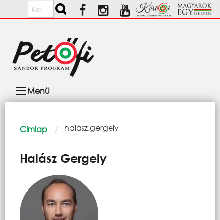
Ugrás a tartalomra
Keresés
Fő
Menü
navigáció
Morzsa
Current:
halász.gergely
Címlap
Halász Gergely