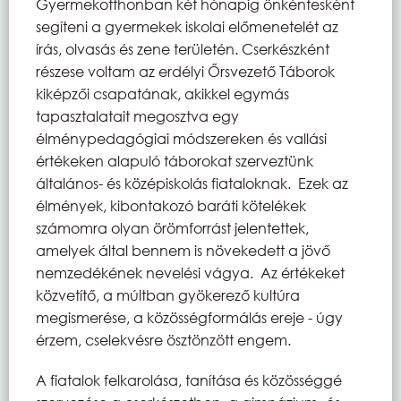
Gyermekotthonban két hónapig önkéntesként
segíteni a gyermekek iskolai előmenetelét az
írás, olvasás és zene területén. Cserkészként
részese voltam az erdélyi Őrsvezető Táborok
kiképzői csapatának, akikkel egymás
tapasztalatait megosztva egy
élménypedagógiai módszereken és vallási
értékeken alapuló táborokat szerveztünk
általános- és középiskolás fiataloknak. Ezek az
élmények, kibontakozó baráti kötelékek
számomra olyan örömforrást jelentettek,
amelyek által bennem is növekedett a jövő
nemzedékének nevelési vágya. Az értékeket
közvetítő, a múltban gyökerező kultúra
megismerése, a közösségformálás ereje - úgy
érzem, cselekvésre ösztönzött engem.
A fiatalok felkarolása, tanítása és közösséggé