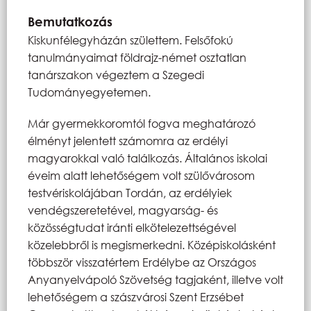
Bemutatkozás
Kiskunfélegyházán születtem. Felsőfokú
tanulmányaimat földrajz-német osztatlan
tanárszakon végeztem a Szegedi
Tudományegyetemen.
Már gyermekkoromtól fogva meghatározó
élményt jelentett számomra az erdélyi
magyarokkal való találkozás. Általános iskolai
éveim alatt lehetőségem volt szülővárosom
testvériskolájában Tordán, az erdélyiek
vendégszeretetével, magyarság- és
közösségtudat iránti elkötelezettségével
közelebbről is megismerkedni. Középiskolásként
többször visszatértem Erdélybe az Országos
Anyanyelvápoló Szövetség tagjaként, illetve volt
lehetőségem a szászvárosi Szent Erzsébet