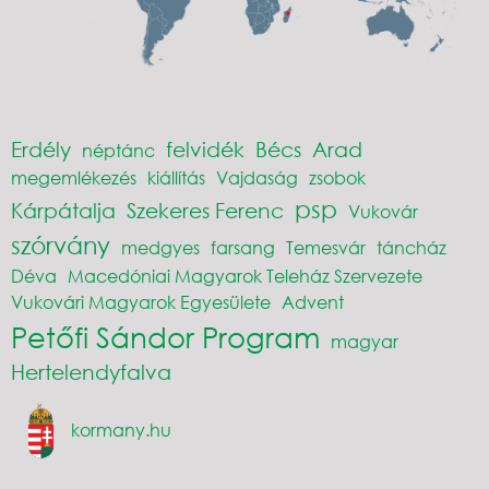
Erdély
felvidék
Bécs
Arad
néptánc
megemlékezés
kiállítás
Vajdaság
zsobok
psp
Kárpátalja
Szekeres Ferenc
Vukovár
szórvány
medgyes
farsang
Temesvár
táncház
Déva
Macedóniai Magyarok Teleház Szervezete
Vukovári Magyarok Egyesülete
Advent
Petőfi Sándor Program
magyar
Hertelendyfalva
kormany.hu