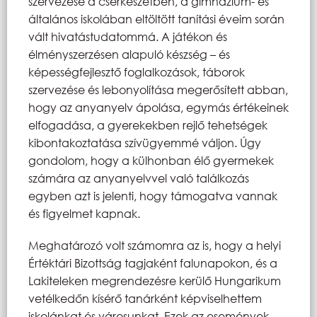
szervezése a cserkészetben, a gimnázium- és
általános iskolában eltöltött tanítási éveim során
vált hivatástudatommá. A játékon és
élményszerzésen alapuló készség – és
képességfejlesztő foglalkozások, táborok
szervezése és lebonyolítása megerősített abban,
hogy az anyanyelv ápolása, egymás értékeinek
elfogadása, a gyerekekben rejlő tehetségek
kibontakoztatása szívügyemmé váljon. Úgy
gondolom, hogy a külhonban élő gyermekek
számára az anyanyelvvel való találkozás
egyben azt is jelenti, hogy támogatva vannak
és figyelmet kapnak.
Meghatározó volt számomra az is, hogy a helyi
Értéktári Bizottság tagjaként falunapokon, és a
Lakiteleken megrendezésre kerülő Hungarikum
vetélkedőn kísérő tanárként képviselhettem
iskolánkat és városunkat. Ezek az események