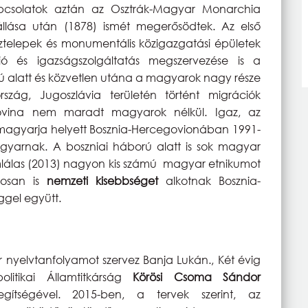
apcsolatok aztán az Osztrák-Magyar Monarchia
llása után (1878) ismét megerősödtek. Az első
ztelepek és monumentális közigazgatási épületek
ió és igazságszolgáltatás megszervezése is a
ú alatt és közvetlen utána a magyarok nagy része
szág, Jugoszlávia területén történt migrációk
ovina nem maradt magyarok nélkül. Igaz, az
magyarja helyett Bosznia-Hercegovionában 1991-
yarnak. A boszniai háború alatt is sok magyar
zámlálas (2013) nagyon kis számú magyar etnikumot
losan is
nemzeti kisebbséget
alkotnak Bosznia-
gel együtt.
nyelvtanfolyamot szervez Banja Lukán., Két évig
litikai Államtitkárság
Körösi Csoma Sándor
gítségével. 2015-ben, a tervek szerint, az