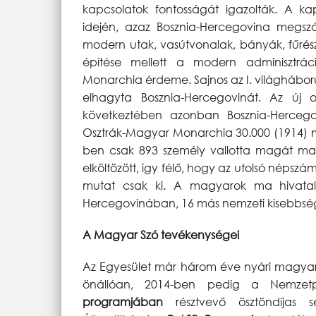
kapcsolatok fontosságát igazolták. A k
idején, azaz Bosznia-Hercegovina megszá
modern utak, vasútvonalak, bányák, fűrés
építése mellett a modern adminisztrác
Monarchia érdeme. Sajnos az I. világhábor
elhagyta Bosznia-Hercegovinát. Az új or
következtében azonban Bosznia-Herceg
Osztrák-Magyar Monarchia 30.000 (1914) 
ben csak 893 személy vallotta magát mag
elköltözött, igy félő, hogy az utolsó néps
mutat csak ki. A magyarok ma hivata
Hercegovinában, 16 más nemzeti kisebbség
A Magyar Szó tevékenységei
Az Egyesület már három éve nyári magyar 
önállóan, 2014-ben pedig a Nemzetpo
programjában
résztvevő ösztöndíjas se