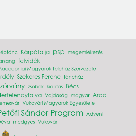
psp
Kárpátalja
néptánc
megemlékezés
felvidék
arsang
acedóniai Magyarok Teleház Szervezete
Erdély
Szekeres Ferenc
táncház
szórvány
Bécs
zsobok
kiállítás
Hertelendyfalva
Arad
Vajdaság
magyar
Temesvár
Vukovári Magyarok Egyesülete
Petőfi Sándor Program
Advent
Déva
medgyes
Vukovár