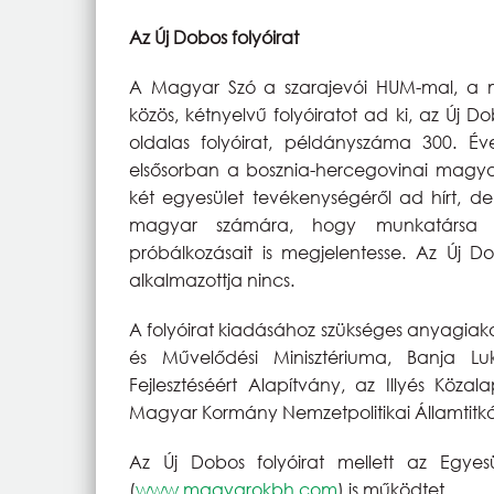
Az Új Dobos folyóirat
A Magyar Szó a szarajevói HUM-mal, a m
közös, kétnyelvű folyóiratot ad ki, az Új 
oldalas folyóirat, példányszáma 300. É
elsősorban a bosznia-hercegovinai magyaro
két egyesület tevékenységéről ad hírt, d
magyar számára, hogy munkatársa le
próbálkozásait is megjelentesse. Az Új D
alkalmazottja nincs.
A folyóirat kiadásához szükséges anyagiak
és Művelődési Minisztériuma, Banja L
Fejlesztéséért Alapítvány, az Illyés Köza
Magyar Kormány Nemzetpolitikai Államtitkár
Az Új Dobos folyóirat mellett az Egyes
(
www.magyarokbh.com
) is működtet.