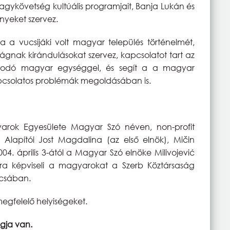
agykövetség kultúális programjait, Banja Lukán és
nyeket szervez.
a a vucsijáki volt magyar település történelmét,
gnak kirándulásokat szervez, kapcsolatot tart az
zkodó magyar egységgel, és segít a a magyar
apcsolatos problémák megoldásában is.
yarok Egyesülete Magyar Szó néven, non-profit
Alapítói Jost Magdalina (az első elnök), Mičin
4. április 3-ától a Magyar Szó elnöke Milivojević
tkára képviseli a magyarokat a Szerb Köztársaság
ácsában.
megfelelő helyiségeket.
gja van.