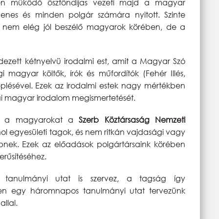
n müködő ösztöndíjas vezeti majd a magyar
enes és minden polgár számára nyitott. Szinte
et nem elég jól beszélő magyarok körében, de a
zett kétnyelvü irodalmi est, amit a Magyar Szó
 magyar költők, írók és műfordítók (Fehér Illés,
lésével. Ezek az irodalmi estek nagy mértékben
i magyar irodalom megismertetését.
ti a magyarokat a
Szerb Köztársaság Nemzeti
ol egyesületi tagok, és nem ritkán vajdasági vagy
pnek. Ezek az előadások polgártársaink körében
rűsítéséhez.
 tanulmányi utat is szervez, a tagság így
en egy háromnapos tanulmányi utat tervezünk
llal.