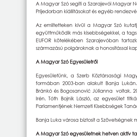
A Magyar Szó segíti a Szarajevói Magyar N
Prijedorban kiállításokat és egyéb rendezvé
Az említetteken kívül a Magyar Szó kutatj
együttműködik más kisebbségekkel, a tagsá
EUFOR kötelékében Szarajevóban tarto
származású polgároknak a honosítással k
A Magyar Szó Egyesületről
Egyesületünk, a Szerb Köztársasági Mag
formában 2003-ban alakult Banja Lukán. 
Bránkó és Bogosanović Júlianna voltak. 200
Irén. Tóth Bojnik László, az egyesület ti
Parlamentjének Nemzeti Kisebbségek Tan
Banja Luka városa biztosít a Szövetségnek 
A Magyar Szó egyesületnek hetven aktív ta