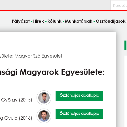
Keresés
Pályázat
Hírek
Rólunk
Munkatársak
Ösztöndíjasok
sülete: Magyar Szó Egyesület
sasági Magyarok Egyesülete:
Ösztöndíjas adatlapja
 György (2015)
Ösztöndíjas adatlapja
g Gyula (2016)