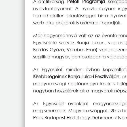
Államtitkárság
Petőfi Programja
keretébe
nyelvtanfolyamot. A nyelvtanfolyam ingy
felmérhetetlen jelentőséggel bír a nyelv
szerb ajkú polgárok is örömmel fogadják.
Már hagyománnyá vált az az évente rende
Egyesülete szervez Banja Lukán, vajdasági
Bordás Győző, Verebes Ernő) vendégszerep
segítik a magyar, pontosabban a vajdaság
Az Egyesület minden évben képviselte
Kisebbségeinek Banja Luka-i Fesztiválján,
ah
magyarországi néptáncegyüttesek is fellé
nagyban hozzájárulnak a magyarok népsze
Az Egyesület évenként magyarországi
megismerkedik Magyarországgal. 2015-b
Pécs-Budapest-Hortobágy-Debrecen útvona