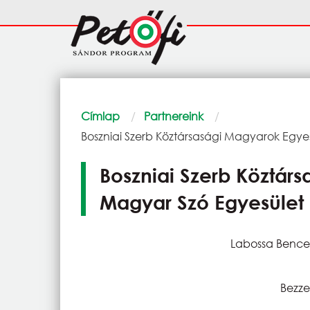
Ugrás a tartalomra
Fő
navigáció
Morzsa
Címlap
Partnereink
Current:
Boszniai Szerb Köztársasági Magyarok Egye
Boszniai Szerb Köztár
Magyar Szó Egyesület
Labossa Bence
Bezze