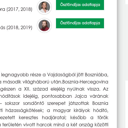
Ösztöndíjas adatlapja
ra (2017, 2018)
Ösztöndíjas adatlapja
ás (2018, 2019)
legnagyobb része a Vajdaságból jött Boszniába,
tve a második világháború után.Bosznia-Hercegovina
szen a XII. század elejéig nyúlnak vissza. Az
 hódítások idejéig, pontosabban Jajca várának
 sokszor sorsdöntő szerepet játszottak Bosznia
tti házasságkötések; a magyar királyok hódító,
zetett keresztes hadjáratai; később a török
 területén vívott harcok mind a két ország közötti