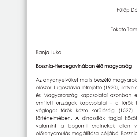
Fülöp Dó
Fekete Tam
Banja Luka
Bosznia-Hercegovinában élő magyarság
Az anyanyelvüket ma is beszélő magyarok 
először Jugoszlávia létrejötte (1920), ille
és Magyarország kapcsolatai azonban egé
említett országok kapcsolatai – a török
végleges török kézre kerüléséig (1527) –
történelmében. A dinasztiák tagjai közö
valamint a bogumil eretnekek ellen ve
előrenyomulás megállítása céljából Bosznia