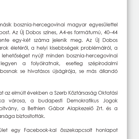
ásik bosznia-hercegovinai magyar egyesülettel
Dobost. Az Új Dobos színes, A4-es formátumú, 40–44
vente egy-két száma jelenik meg. Az Új Dobos
k életéről, a helyi kisebbségek problémáiról, a
e lehetőséget nyújt minden bosznia-hercegovinai
gyen a folyóiratnak, esetleg szépirodalmi
obosnak se hivatásos újságírója, se más állandó
at az elmúlt években a Szerb Köztársaság Oktatási
uka városa, a budapesti Demokratikus Jogok
lapítvány, a Bethlen Gábor Alapkezelő Zrt. és a
sága biztosították.
ület egy Facebook-kal összekapcsolt honlapot