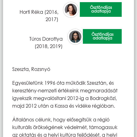
Ösztöndíjas
adatlapja
Horti Réka (2016,
2017)
Ösztöndíjas
adatlapja
Túros Dorottya
(2018, 2019)
Szeszta, Rozsnyó
Egyesületünk 1996 óta működik Szesztán, és
keresztény-nemzeti értékeink megmaradását
igyekszik megvalósítani 2012-ig a Bodrogközi,
majd 2012 után a Kassa és vidéke régióban.
Általános célunk, hogy elősegítsük a régió
kulturális örökségének védelmét, támogassuk
az oktatás és a helyi kultúra fejlődését, a helyi