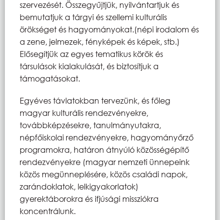
szervezését. Összegyűjtjük, nyilvántartjuk és
bemutatjuk a tárgyi és szellemi kulturális
örökséget és hagyományokat.(népi irodalom és
a zene, jelmezek, fényképek és képek, stb.)
Elősegítjük az egyes tematikus körök és
társulások kialakulását, és biztosítjuk a
támogatásokat.
Egyéves távlatokban tervezünk, és főleg
magyar kulturális rendezvényekre,
továbbképzésekre, tanulmányutakra,
népfőiskolai rendezvényekre, hagyományőrző
programokra, határon átnyúló közösségépítő
rendezvényekre (magyar nemzeti ünnepeink
közös megünneplésére, közös családi napok,
zarándoklatok, lelkigyakorlatok)
gyerektáborokra és ifjúsági missziókra
koncentrálunk.