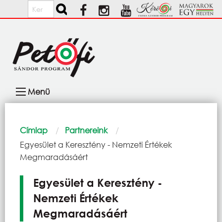
Ugrás a tartalomra
Keresés
Fő
Menü
navigáció
Morzsa
Címlap
Partnereink
Current:
Egyesület a Keresztény - Nemzeti Értékek
Megmaradásáért
Egyesület a Keresztény -
Nemzeti Értékek
Megmaradásáért