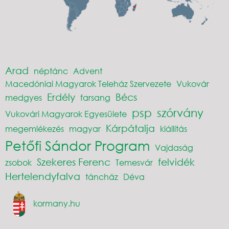
Arad
néptánc
Advent
Macedóniai Magyarok Teleház Szervezete
Vukovár
Erdély
Bécs
medgyes
farsang
psp
szórvány
Vukovári Magyarok Egyesülete
Kárpátalja
megemlékezés
magyar
kiállítás
Petőfi Sándor Program
Vajdaság
Szekeres Ferenc
felvidék
zsobok
Temesvár
Hertelendyfalva
táncház
Déva
kormany.hu