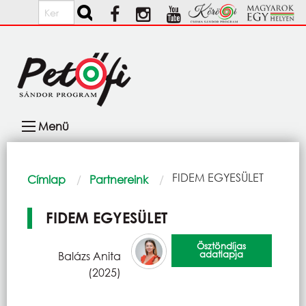
Ugrás a tartalomra
Keresés
Fő
Menü
navigáció
Morzsa
Current:
FIDEM EGYESÜLET
Címlap
Partnereink
FIDEM EGYESÜLET
Ösztöndíjas
adatlapja
Balázs Anita
(2025)