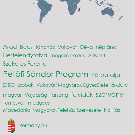
Arad
Bécs
táncház
Vukovár
Déva
néptánc
Hertelendyfalva
megemlékezés
Advent
Szekeres Ferenc
Petőfi Sándor Program
Kárpátalja
psp
Erdély
zsobok
Vukovári Magyarok Egyesülete
szórvány
felvidék
magyar
Vajdaság
farsang
Temesvár
medgyes
Macedóniai Magyarok Teleház Szervezete
kiállítás
kormany.hu