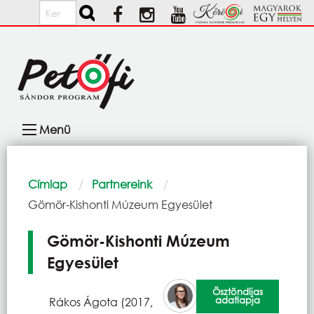
Ugrás a tartalomra
Keresés
Fő
Menü
navigáció
Morzsa
Címlap
Partnereink
Current:
Gömör-Kishonti Múzeum Egyesület
Gömör-Kishonti Múzeum
Egyesület
Ösztöndíjas
adatlapja
Rákos Ágota (2017,