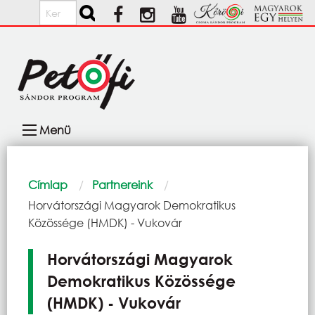
Ugrás a tartalomra
Keresés
Fő
Menü
navigáció
Morzsa
Címlap
Partnereink
Current:
Horvátországi Magyarok Demokratikus
Közössége (HMDK) - Vukovár
Horvátországi Magyarok
Demokratikus Közössége
(HMDK) - Vukovár