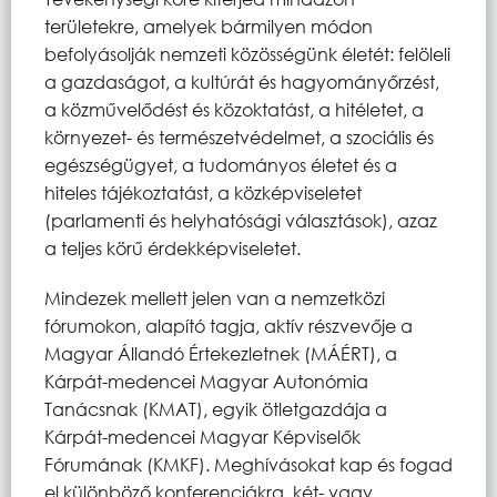
területekre, amelyek bármilyen módon
befolyásolják nemzeti közösségünk életét: felöleli
a gazdaságot, a kultúrát és hagyományőrzést,
a közművelődést és közoktatást, a hitéletet, a
környezet- és természetvédelmet, a szociális és
egészségügyet, a tudományos életet és a
hiteles tájékoztatást, a közképviseletet
(parlamenti és helyhatósági választások), azaz
a teljes körű érdekképviseletet.
Mindezek mellett jelen van a nemzetközi
fórumokon, alapító tagja, aktív részvevője a
Magyar Állandó Értekezletnek (MÁÉRT), a
Kárpát-medencei Magyar Autonómia
Tanácsnak (KMAT), egyik ötletgazdája a
Kárpát-medencei Magyar Képviselők
Fórumának (KMKF). Meghívásokat kap és fogad
el különböző konferenciákra, két- vagy