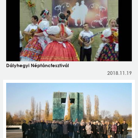
Dályhegyi Néptáncfesztivál
2018.11.19