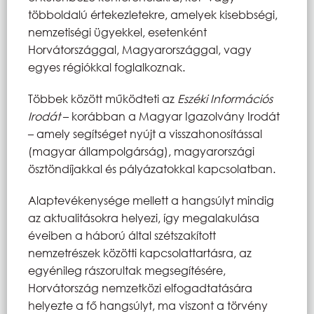
többoldalú értekezletekre, amelyek kisebbségi,
nemzetiségi ügyekkel, esetenként
Horvátországgal, Magyarországgal, vagy
egyes régiókkal foglalkoznak.
Többek között működteti az
Eszéki Információs
Irodát
– korábban a Magyar Igazolvány Irodát
– amely segítséget nyújt a visszahonosítással
(magyar állampolgárság), magyarországi
ösztöndíjakkal és pályázatokkal kapcsolatban.
Alaptevékenysége mellett a hangsúlyt mindig
az aktualitásokra helyezi, így megalakulása
éveiben a háború által szétszakított
nemzetrészek közötti kapcsolattartásra, az
egyénileg rászorultak megsegítésére,
Horvátország nemzetközi elfogadtatására
helyezte a fő hangsúlyt, ma viszont a törvény