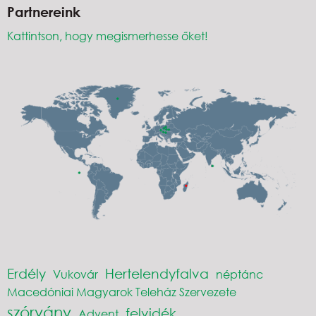
Partnereink
Kattintson, hogy megismerhesse őket!
Erdély
Hertelendyfalva
Vukovár
néptánc
Macedóniai Magyarok Teleház Szervezete
szórvány
felvidék
Advent