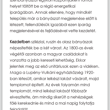
helyet töltött be a régió energetikai
iparágában. Annak ellenére, hogy mindkét
település már a bányászat megjelenése előtt is
létezett, fellendülésük igazából ezen iparág
megjelenésével és fejlődésével vette kezdetét.
Kezdetben
sziléziai, ruszin és olasz bányászok
népesítették be a két várost. Az 1800-as évek
végétől azonban a magyar családokat is
vonzotta a jobb kereseti lehetőség. Ekkor
jelentek meg az első unitáriusok ezen a vidéken.
Maga a Lupény-Vulkáni egyházközség 1920-
ban létesült, amikor lelkészi lakást vásárolt, majd
templomot épített. Az évek folyamán mind
templomát, mind lelkészi lakását többször
elveszítette, ám mindig sikerült a nehézségek
fölé kerekednie és mind a mai napig folytatja
feladatát.