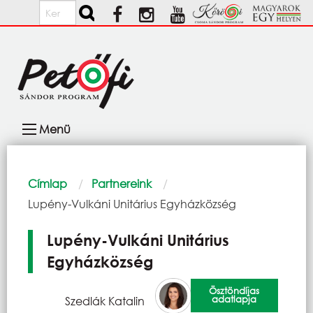
Ugrás a tartalomra
Keresés
Fő
Menü
navigáció
Morzsa
Címlap
Partnereink
Current:
Lupény-Vulkáni Unitárius Egyházközség
Lupény-Vulkáni Unitárius
Egyházközség
Ösztöndíjas
adatlapja
Szedlák Katalin