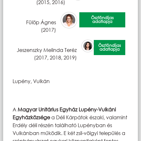
(2015, 2016)
Ösztöndíjas
adatlapja
Fülöp Ágnes
(2017)
Ösztöndíjas
adatlapja
Jeszenszky Melinda Teréz
(2017, 2018, 2019)
Lupény, Vulkán
A
Magyar Unitárius Egyház Lupény-Vulkáni
Egyházközsége
a Déli Kárpátok északi, valamint
Erdély déli részén található Lupényban és
Vulkánban működik. E két zsil-völgyi település a
szénbányászat egykori központjaként fontos