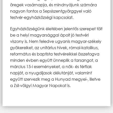
öregek vasárnapja, és mindnyájunk számára
nagyon fontos a Sepsiszentgyörggyel való
testvér-egyházközségi kapcsolat.
Egyházközségünk életében jelentős szerepet tölt
be a helyi magyarsággal ápolt jó testvéri
viszony is. Nem feledve ugyanis magyar-székely
gyökereiket, az unitárius hívek, római-katolikus,
református és baptista testvéreikkel összefogva
minden évben együtt ünneplik a farsangot, a
március 15-i eseményeket, a nők- és férfiak
napját, a nyugdíjasok délutánját, valamint
együtt szervezik meg a Hunyad megyei-, illetve
a Zsil-völgyi Magyar Napokat is.