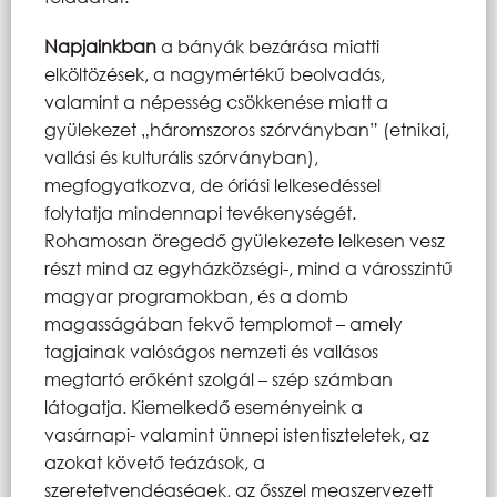
Napjainkban
a bányák bezárása miatti
elköltözések, a nagymértékű beolvadás,
valamint a népesség csökkenése miatt a
gyülekezet „háromszoros szórványban” (etnikai,
vallási és kulturális szórványban),
megfogyatkozva, de óriási lelkesedéssel
folytatja mindennapi tevékenységét.
Rohamosan öregedő gyülekezete lelkesen vesz
részt mind az egyházközségi-, mind a városszintű
magyar programokban, és a domb
magasságában fekvő templomot – amely
tagjainak valóságos nemzeti és vallásos
megtartó erőként szolgál – szép számban
látogatja. Kiemelkedő eseményeink a
vasárnapi- valamint ünnepi istentiszteletek, az
azokat követő teázások, a
szeretetvendégségek, az ősszel megszervezett