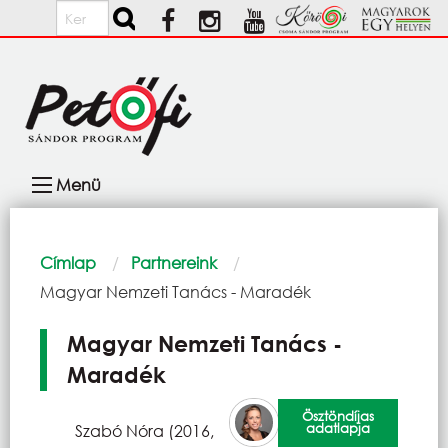
Ugrás a tartalomra
Keresés
Fő
Menü
navigáció
Morzsa
Címlap
Partnereink
Current:
Magyar Nemzeti Tanács - Maradék
Magyar Nemzeti Tanács -
Maradék
Ösztöndíjas
adatlapja
Szabó Nóra (2016,