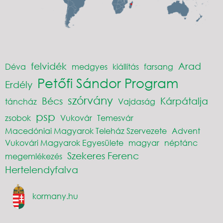
felvidék
Arad
Déva
medgyes
kiállítás
farsang
Petőfi Sándor Program
Erdély
szórvány
Bécs
Kárpátalja
táncház
Vajdaság
psp
zsobok
Vukovár
Temesvár
Macedóniai Magyarok Teleház Szervezete
Advent
Vukovári Magyarok Egyesülete
magyar
néptánc
Szekeres Ferenc
megemlékezés
Hertelendyfalva
kormany.hu