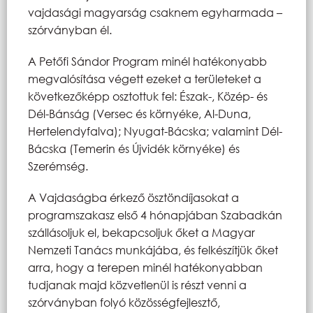
vajdasági magyarság csaknem egyharmada –
szórványban él.
A Petőfi Sándor Program minél hatékonyabb
megvalósítása végett ezeket a területeket a
következőképp osztottuk fel: Észak-, Közép- és
Dél-Bánság (Versec és környéke, Al-Duna,
Hertelendyfalva); Nyugat-Bácska; valamint Dél-
Bácska (Temerin és Újvidék környéke) és
Szerémség.
A Vajdaságba érkező ösztöndíjasokat a
programszakasz első 4 hónapjában Szabadkán
szállásoljuk el, bekapcsoljuk őket a Magyar
Nemzeti Tanács munkájába, és felkészítjük őket
arra, hogy a terepen minél hatékonyabban
tudjanak majd közvetlenül is részt venni a
szórványban folyó közösségfejlesztő,