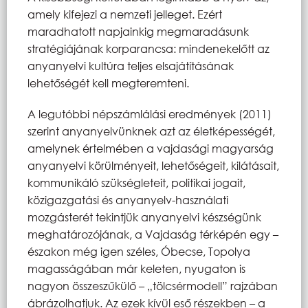
amely kifejezi a nemzeti jelleget. Ezért
maradhatott napjainkig megmaradásunk
stratégiájának korparancsa: mindenekelőtt az
anyanyelvi kultúra teljes elsajátításának
lehetőségét kell megteremteni.
A legutóbbi népszámlálási eredmények (2011)
szerint anyanyelvünknek azt az életképességét,
amelynek értelmében a vajdasági magyarság
anyanyelvi körülményeit, lehetőségeit, kilátásait,
kommunikáló szükségleteit, politikai jogait,
közigazgatási és anyanyelv-használati
mozgásterét tekintjük anyanyelvi készségünk
meghatározójának, a Vajdaság térképén egy –
északon még igen széles, Óbecse, Topolya
magasságában már keleten, nyugaton is
nagyon összeszűkülő – „tölcsérmodell” rajzában
ábrázolhatjuk. Az ezek kívül eső részekben – a