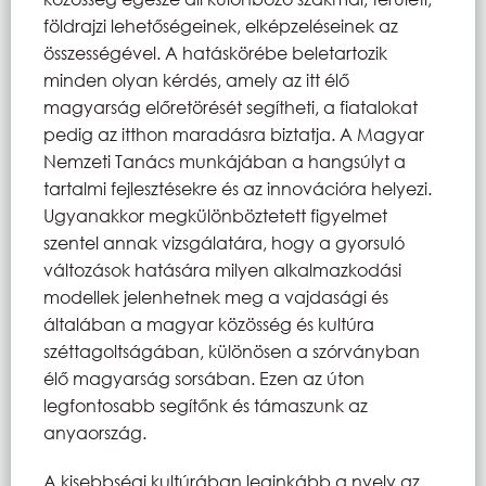
földrajzi lehetőségeinek, elképzeléseinek az
összességével. A hatáskörébe beletartozik
minden olyan kérdés, amely az itt élő
magyarság előretörését segítheti, a fiatalokat
pedig az itthon maradásra biztatja. A Magyar
Nemzeti Tanács munkájában a hangsúlyt a
tartalmi fejlesztésekre és az innovációra helyezi.
Ugyanakkor megkülönböztetett figyelmet
szentel annak vizsgálatára, hogy a gyorsuló
változások hatására milyen alkalmazkodási
modellek jelenhetnek meg a vajdasági és
általában a magyar közösség és kultúra
széttagoltságában, különösen a szórványban
élő magyarság sorsában. Ezen az úton
legfontosabb segítőnk és támaszunk az
anyaország.
A kisebbségi kultúrában leginkább a nyelv az,