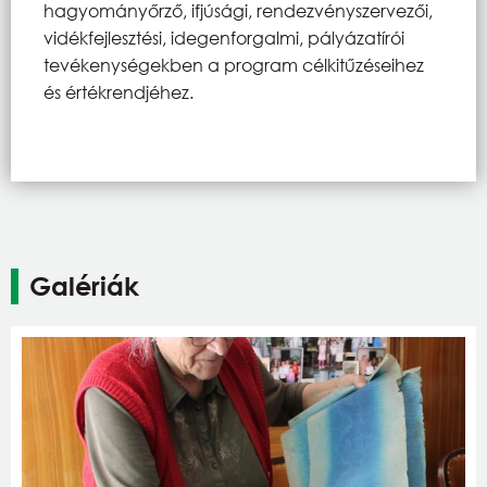
hagyományőrző, ifjúsági, rendezvényszervezői,
vidékfejlesztési, idegenforgalmi, pályázatírói
tevékenységekben a program célkitűzéseihez
és értékrendjéhez.
Galériák