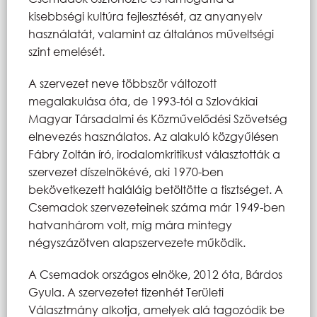
kisebbségi kultúra fejlesztését, az anyanyelv
használatát, valamint az általános műveltségi
szint emelését.
A szervezet neve többször változott
megalakulása óta, de 1993-tól a Szlovákiai
Magyar Társadalmi és Közművelődési Szövetség
elnevezés használatos. Az alakuló közgyűlésen
Fábry Zoltán író, irodalomkritikust választották a
szervezet díszelnökévé, aki 1970-ben
bekövetkezett haláláig betöltötte a tisztséget. A
Csemadok szervezeteinek száma már 1949-ben
hatvanhárom volt, míg mára mintegy
négyszázötven alapszervezete működik.
A Csemadok országos elnöke, 2012 óta, Bárdos
Gyula. A szervezetet tizenhét Területi
Választmány alkotja, amelyek alá tagozódik be