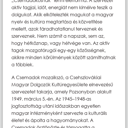
„Csemadokosnak” lenni életforma. A szervezet
aktív tagjai, időt, energiát nem kímélve teszik a
dolgukat. Akik elkötelezték magukat a magyar
nyelv és kultúra megtartása és közvetítése
mellett, azok fáradhatatlanul terveznek és
szerveznek. Nem számít a napszak, sem az,
hogy hétköznap, vagy hétvége van. Az aktív
tagok mozgatórugói egy-egy közösségnek,
akikre minden körülmények között számíthatnak
a többiek.
A Csemadok mozaikszó, a Csehszlovákiai
Magyar Dolgozók Kultúregyesülete elnevezésű
szervezetet takarja, amely Pozsonyban alakult
1949. március 5.-én. Az 1945–1948-as
jogfosztottság utáni időszakban egyetlen
magyar intézményként szervezte a kulturális
életet és ápolta a hagyományokat. A
Csemadok ösztönözte és támogatta a