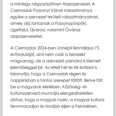
a mintegy négyszázötven Alapszervezet. A
Csemadok Pozsonyi Városi Választmánya
egyike a szervezet területi választmányainak,
amely alá tartoznak a Pozsonypüspöki,
Ligetfalui, Újvárosi, valamint Óvárosi
alapszervezetek.
A Csemadok 2024-ben ünnepli fennállása 75.
évfordulóját, ami nem csak a felvidéki
magyarság, de a szervezet számára is kiemelt
jelentőséggel bír. Az eltelt hét és fél évtized is
bizonyítja, hogy a Csemadok régen és
napjainkban is fontos szerepet töltött, illetve tölt
be a magyarok életében. Közösség- és
kultúraszervező munkája elengedhetetlen
ahhoz, hogy a magyar nyelv, a magyar kultúra
fennmaradjon és tovább éljen a Felvidéken.