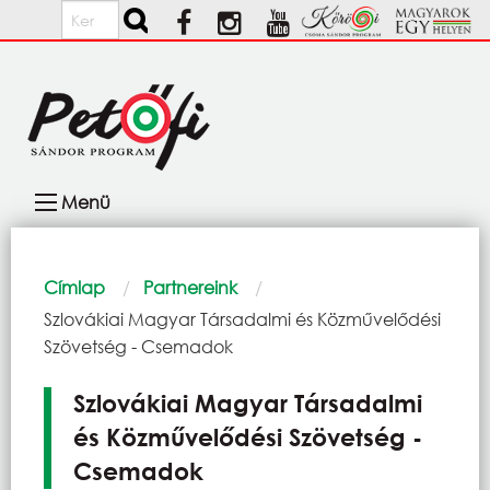
Ugrás a tartalomra
Keresés
Fő
Menü
navigáció
Morzsa
Címlap
Partnereink
Current:
Szlovákiai Magyar Társadalmi és Közművelődési
Szövetség - Csemadok
Szlovákiai Magyar Társadalmi
és Közművelődési Szövetség -
Csemadok