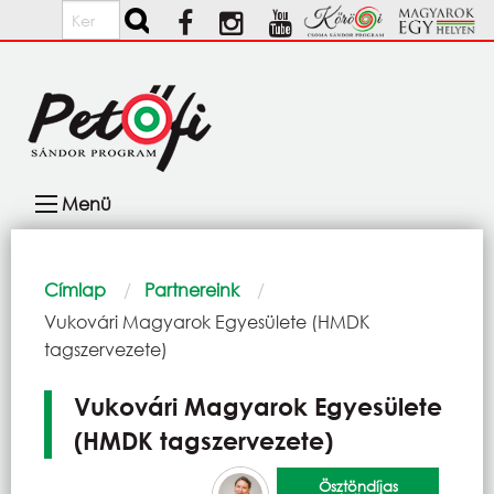
Ugrás a tartalomra
Keresés
Fő
Menü
navigáció
Morzsa
Címlap
Partnereink
Current:
Vukovári Magyarok Egyesülete (HMDK
tagszervezete)
Vukovári Magyarok Egyesülete
(HMDK tagszervezete)
Ösztöndíjas