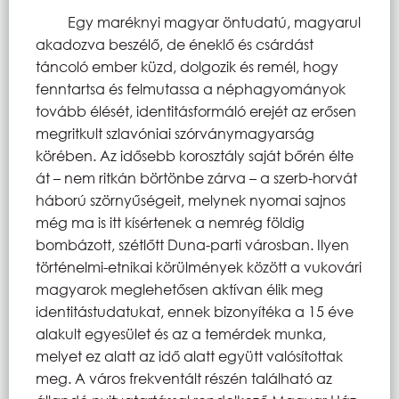
Egy maréknyi magyar öntudatú, magyarul
akadozva beszélő, de éneklő és csárdást
táncoló ember küzd, dolgozik és remél, hogy
fenntartsa és felmutassa a néphagyományok
tovább élését, identitásformáló erejét az erősen
megritkult szlavóniai szórványmagyarság
körében. Az idősebb korosztály saját bőrén élte
át – nem ritkán börtönbe zárva – a szerb-horvát
háború szörnyűségeit, melynek nyomai sajnos
még ma is itt kísértenek a nemrég földig
bombázott, szétlőtt Duna-parti városban. Ilyen
történelmi-etnikai körülmények között a vukovári
magyarok meglehetősen aktívan élik meg
identitástudatukat, ennek bizonyítéka a 15 éve
alakult egyesület és az a temérdek munka,
melyet ez alatt az idő alatt együtt valósítottak
meg. A város frekventált részén található az