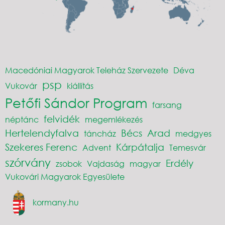
Macedóniai Magyarok Teleház Szervezete
Déva
psp
Vukovár
kiállítás
Petőfi Sándor Program
farsang
felvidék
néptánc
megemlékezés
Hertelendyfalva
Bécs
Arad
táncház
medgyes
Szekeres Ferenc
Kárpátalja
Advent
Temesvár
szórvány
Erdély
zsobok
Vajdaság
magyar
Vukovári Magyarok Egyesülete
kormany.hu