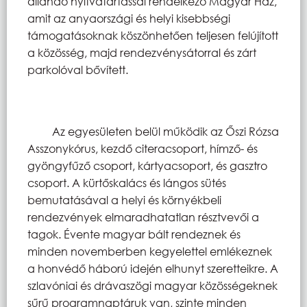
állandó nyitvatartással rendelkező Magyar Ház,
amit az anyaországi és helyi kisebbségi
támogatásoknak köszönhetően teljesen felújított
a közösség, majd rendezvénysátorral és zárt
parkolóval bővített.
Az egyesületen belül működik az Őszi Rózsa
Asszonykórus, kezdő citeracsoport, hímző- és
gyöngyfűző csoport, kártyacsoport, és gasztro
csoport. A kürtőskalács és lángos sütés
bemutatásával a helyi és környékbeli
rendezvények elmaradhatatlan résztvevői a
tagok. Évente magyar bált rendeznek és
minden novemberben kegyelettel emlékeznek
a honvédő háború idején elhunyt szeretteikre. A
szlavóniai és drávaszögi magyar közösségeknek
sűrű programnaptáruk van, szinte minden