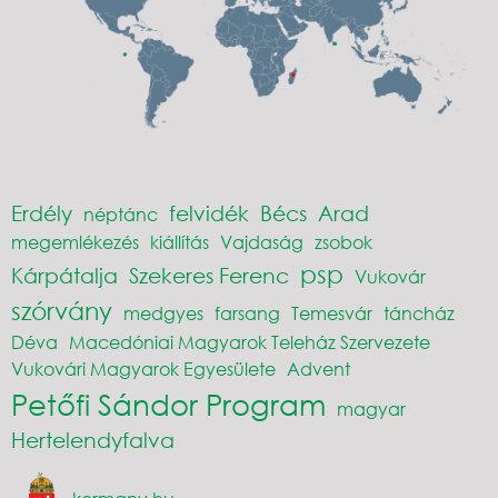
Erdély
felvidék
Bécs
Arad
néptánc
megemlékezés
kiállítás
Vajdaság
zsobok
psp
Kárpátalja
Szekeres Ferenc
Vukovár
szórvány
medgyes
farsang
Temesvár
táncház
Déva
Macedóniai Magyarok Teleház Szervezete
Vukovári Magyarok Egyesülete
Advent
Petőfi Sándor Program
magyar
Hertelendyfalva
kormany.hu