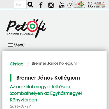
Ugrás a tartalomra
Keresés
Fő
Menü
navigáció
Morzsa
Current:
Brenner János Kollégium
Címlap
Brenner János Kollégium
Az ausztriai magyar lelkészek
Szombathelyen az Egyházmegyei
Könyvtárban
2016-01-17