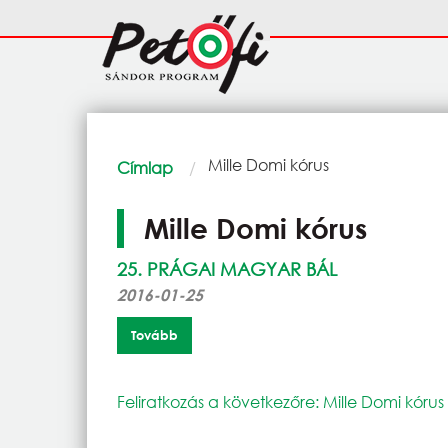
Ugrás a tartalomra
Fő
navigáció
Morzsa
Current:
Mille Domi kórus
Címlap
Mille Domi kórus
25. PRÁGAI MAGYAR BÁL
2016-01-25
Tovább
Feliratkozás a következőre: Mille Domi kórus