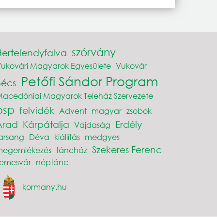
szórvány
Hertelendyfalva
ukovári Magyarok Egyesülete
Vukovár
Petőfi Sándor Program
Bécs
acedóniai Magyarok Teleház Szervezete
psp
felvidék
Advent
magyar
zsobok
Arad
Kárpátalja
Erdély
Vajdaság
arsang
Déva
kiállítás
medgyes
Szekeres Ferenc
megemlékezés
táncház
Temesvár
néptánc
kormany.hu