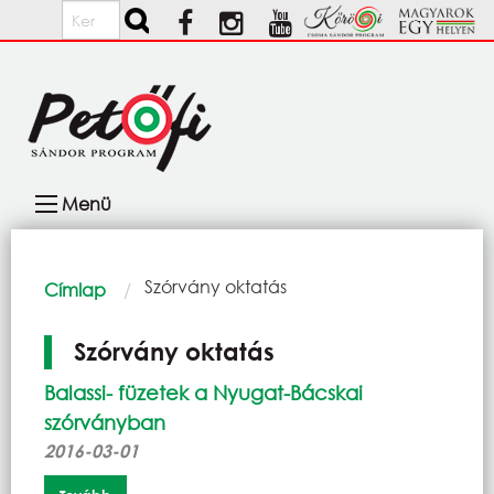
Ugrás a tartalomra
Keresés
Fő
Menü
navigáció
Morzsa
Current:
Szórvány oktatás
Címlap
Szórvány oktatás
Balassi- füzetek a Nyugat-Bácskai
szórványban
2016-03-01