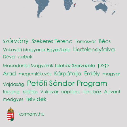
szórvány
Szekeres Ferenc
Bécs
Temesvár
Hertelendyfalva
Vukovári Magyarok Egyesülete
Déva
zsobok
psp
Macedóniai Magyarok Teleház Szervezete
Arad
Kárpátalja
Erdély
megemlékezés
magyar
Petőfi Sándor Program
Vajdaság
farsang
kiállítás
Vukovár
néptánc
táncház
Advent
felvidék
medgyes
kormany.hu