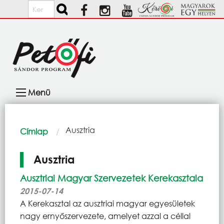
Ugrás a tartalomra
Keresés
Fő
Menü
navigáció
Morzsa
Current:
Ausztria
Címlap
Ausztria
Ausztriai Magyar Szervezetek Kerekasztala
2015-07-14
A Kerekasztal az ausztriai magyar egyesületek
nagy ernyőszervezete, amelyet azzal a céllal