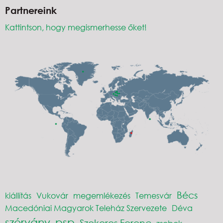
Partnereink
Kattintson, hogy megismerhesse őket!
Bécs
kiállítás
Vukovár
megemlékezés
Temesvár
Macedóniai Magyarok Teleház Szervezete
Déva
szórvány
psp
Szekeres Ferenc