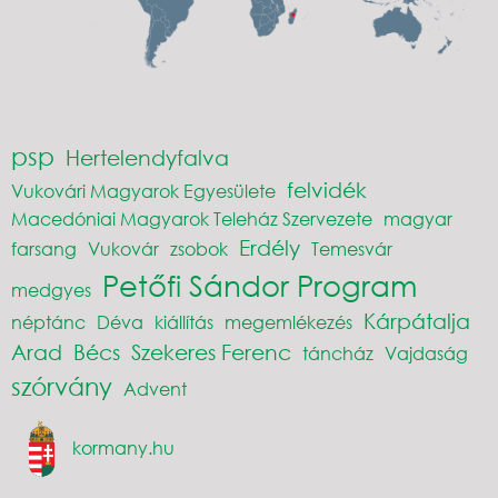
psp
Hertelendyfalva
felvidék
Vukovári Magyarok Egyesülete
Macedóniai Magyarok Teleház Szervezete
magyar
Erdély
farsang
Vukovár
zsobok
Temesvár
Petőfi Sándor Program
medgyes
Kárpátalja
néptánc
Déva
kiállítás
megemlékezés
Arad
Bécs
Szekeres Ferenc
táncház
Vajdaság
szórvány
Advent
kormany.hu