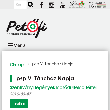
Ugrás a tartalomra
Keresés
Fő
Menü
navigáció
Morzsa
Current:
psp V. Táncház Napja
Címlap
psp V. Táncház Napja
Szentiványi legények kicsődültek a térre!
2016-05-07
Tovább