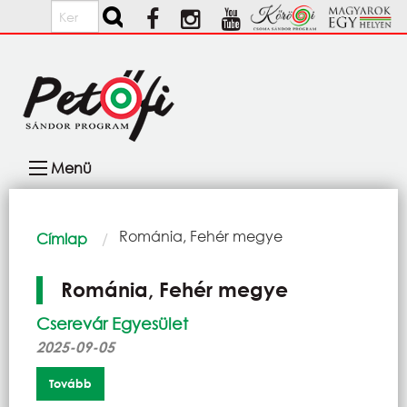
Ugrás a tartalomra
Keresés
Fő
Menü
navigáció
Morzsa
Current:
Románia, Fehér megye
Címlap
Románia, Fehér megye
Cserevár Egyesület
2025-09-05
Tovább