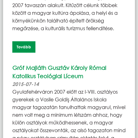
2007 tavaszán alakult. Kitűzött célunk többek
között a magyar kultúra ápolása, a helyi és a
környékünkön található épített örökség
megőrzése, a kulturális turizmus fellendítése.
Tovább
Gróf Majláth Gusztáv Károly Római
Katolikus Teológiai Líceum
2015-07-14
Gyulafehérváron 2007 előtt az I-VIII. osztályos
gyerekek a Vasile Goldiş Általános Iskola
magyar tagozatán tanulhattak magyarul, mivel
nem volt meg a minimum létszám ahhoz, hogy
külön osztályok működhessenek, a magyar
osztályokat összevonták, az alsó tagozaton mind
a négy osztályban szimultán oktatás folyt, a