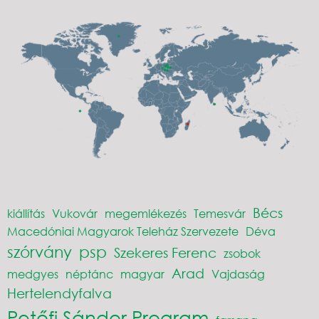
Bécs
kiállítás
Vukovár
megemlékezés
Temesvár
Macedóniai Magyarok Teleház Szervezete
Déva
szórvány
psp
Szekeres Ferenc
zsobok
Arad
medgyes
néptánc
magyar
Vajdaság
Hertelendyfalva
Petőfi Sándor Program