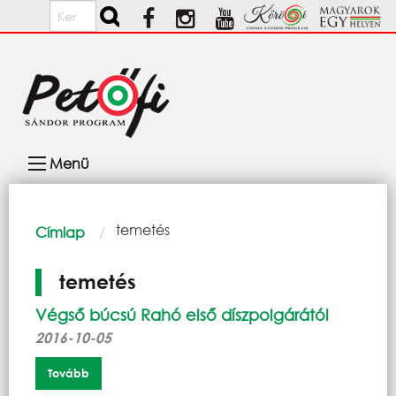
Ugrás a tartalomra
Keresés
Fő
Menü
navigáció
Morzsa
Current:
temetés
Címlap
temetés
Végső búcsú Rahó első díszpolgárától
2016-10-05
Tovább