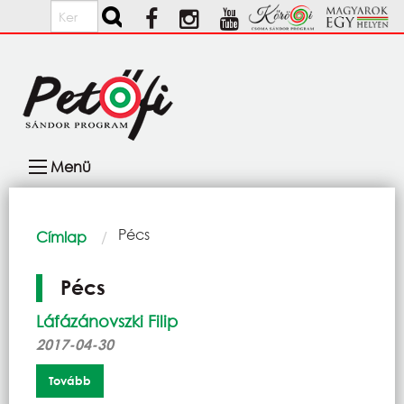
Ugrás a tartalomra
Keresés
Fő
Menü
navigáció
Morzsa
Current:
Pécs
Címlap
Pécs
Láfázánovszki Filip
2017-04-30
Tovább