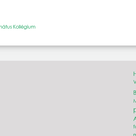
rmátus Kollégium
V
M
f