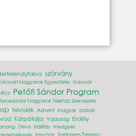
szórvány
Hertelendyfalva
ukovári Magyarok Egyesülete
Vukovár
Petőfi Sándor Program
Bécs
acedóniai Magyarok Teleház Szervezete
psp
felvidék
Advent
magyar
zsobok
Arad
Kárpátalja
Erdély
Vajdaság
arsang
Déva
kiállítás
medgyes
Szekeres Ferenc
megemlékezés
táncház