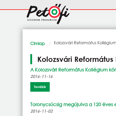
Ugrás a tartalomra
Fő
navigáció
Morzsa
Current:
Kolozsvári Református Kollégiu
Címlap
Kolozsvári Református
A Kolozsvári Református Kollégium kó
2016-11-16
Tovább
Toronycsúcsig megújulva a 120 éves 
2016-11-02