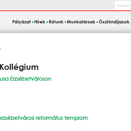
Keresés
Pályázat
Hírek
Rólunk
Munkatársak
Ösztöndíjasok
m
 Kollégium
rusa Erzsébetvároson
erzsébetvárosi református templom