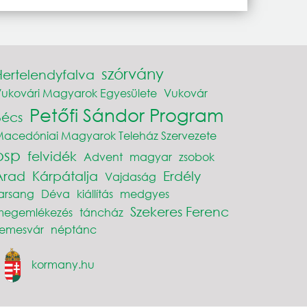
szórvány
Hertelendyfalva
ukovári Magyarok Egyesülete
Vukovár
Petőfi Sándor Program
Bécs
acedóniai Magyarok Teleház Szervezete
psp
felvidék
Advent
magyar
zsobok
Arad
Kárpátalja
Erdély
Vajdaság
arsang
Déva
kiállítás
medgyes
Szekeres Ferenc
megemlékezés
táncház
Temesvár
néptánc
kormany.hu