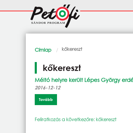
Ugrás a tartalomra
Fő
navigáció
Morzsa
Current:
kőkereszt
Címlap
kőkereszt
Méltó helyre került Lépes György erdé
2016-12-12
Tovább
Feliratkozás a következőre: kőkereszt