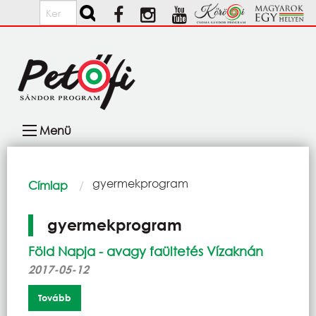
Ugrás a tartalomra
Keresés
Fő
Menü
navigáció
Morzsa
Current:
gyermekprogram
Címlap
gyermekprogram
Föld Napja - avagy faültetés Vízaknán
2017-05-12
Tovább