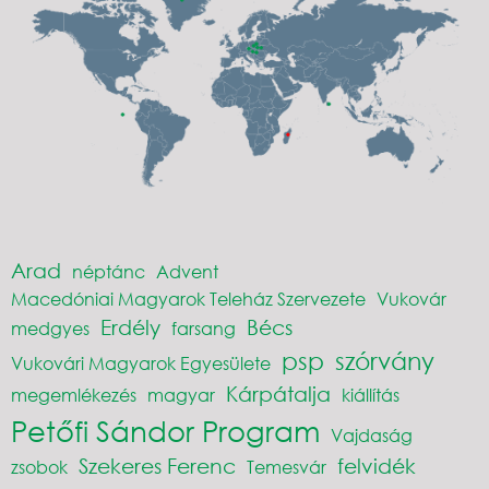
Arad
néptánc
Advent
Macedóniai Magyarok Teleház Szervezete
Vukovár
Erdély
Bécs
medgyes
farsang
psp
szórvány
Vukovári Magyarok Egyesülete
Kárpátalja
megemlékezés
magyar
kiállítás
Petőfi Sándor Program
Vajdaság
Szekeres Ferenc
felvidék
zsobok
Temesvár